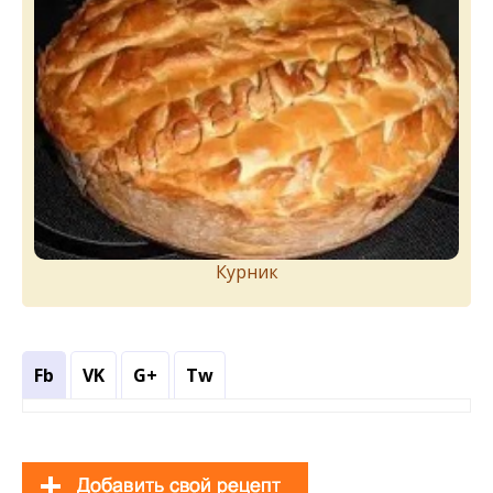
Курник
Fb
VK
G+
Tw