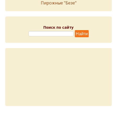
Пирожныe "Бeзe"
Поиск по сайту