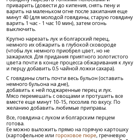
приварить (довести до кипения, снять пену и
варить на маленьком огне после закипания еще
минут 40 (для молодой говядины, старую говядину
варить 1 час - 1 час 10 мин), затем огонь
выключить.
Крупно нарезать лук и болгарский перец,
немного их обжарить в глубокой сковороде
(чтобы лук немного приобрел цвет, но не
зажарился. Для придания приятного золотистого
цвета почти в конце процесса обжаривания к луку
и перцу добавить 0.5 чайной ложки сахара).
С говядины слить почти весь бульон (оставить
немного бульона на дне),
добавить к ней поджаренные перец и лук.
Мясо перемешать с овощами и протушить все
вместе еще минут 10-15, посолив по вкусу. По
желанию добавить любимые приправы.
Все, говядина с луком и болгарским перцем
готова.
Ее можно выложить прямо на горячую картошку
(картофельное или
гороховое пюре
, гречневую