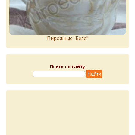
Пирожныe "Бeзe"
Поиск по сайту