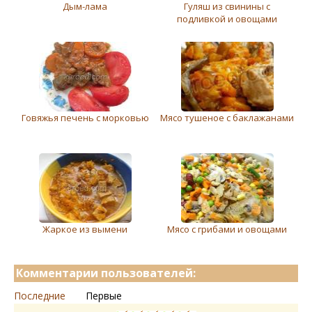
Дым-лама
Гуляш из свинины с
подливкой и овощами
Говяжья печень с морковью
Мясо тушеное с баклажанами
Жаркое из вымени
Мясо с грибами и овощами
Комментарии пользователей:
Последние
Первые