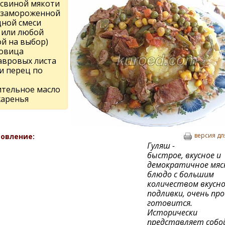
 свиной мякоти
г замороженной
ной смеси
е или любой
ой на выбор)
ковица
лавровых листа
и перец по
ительное масло
жаренья
версия дл
овление:
Гуляш -
быстрое, вкусное и
демократичное мяс
блюдо с большим
количеством вкусн
подливки, очень пр
готовится.
Исторически
представляет собо