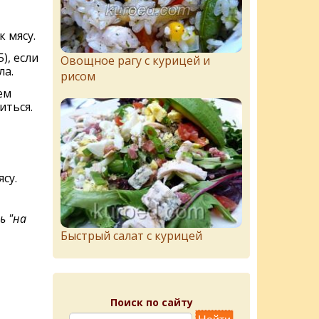
 мясу.
), если
Овощное рагу с курицей и
ла.
рисом
ем
иться.
су.
ь "на
Быстрый салат с курицей
Поиск по сайту