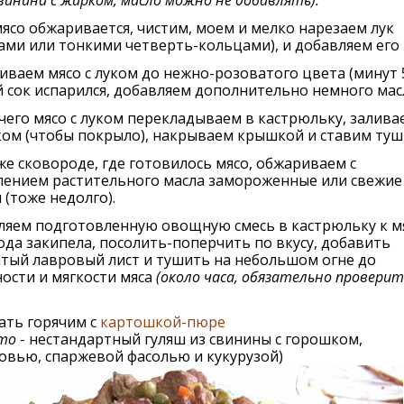
свинина с жирком, масло можно не добавлять).
ясо обжаривается, чистим, моем и мелко нарезаем лук
ами или тонкими четверть-кольцами), и добавляем его к
ваем мясо с луком до нежно-розоватого цвета (минут 5
 сок испарился, добавляем дополнительно немного мас
чего мясо с луком перекладываем в кастрюльку, залива
ом (чтобы покрыло), накрываем крышкой и ставим туш
же сковороде, где готовилось мясо, обжариваем с
лением растительного масла замороженные или свежие
(тоже недолго).
яем подготовленную овощную смесь в кастрюльку к мя
ода закипела, посолить-поперчить по вкусу, добавить
тый лавровый лист и тушить на небольшом огне до
ости и мягкости мяса
(около часа, обязательно проверит
ать горячим с
картошкой-пюре
то
- нестандартный гуляш из свинины с горошком,
овью, спаржевой фасолью и кукурузой)