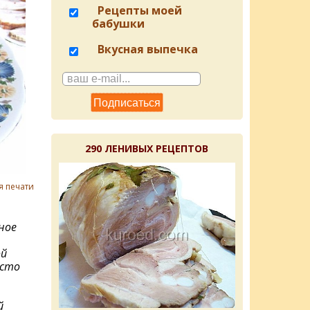
Рецепты моей
бабушки
Вкусная выпечка
290 ЛЕНИВЫХ РЕЦЕПТОВ
я печати
ное
ой
осто
й