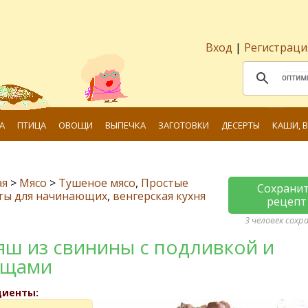
Вход
|
Регистраци
А
ПТИЦА
ОВОЩИ
ВЫПЕЧКА
ЗАГОТОВКИ
ДЕСЕРТЫ
КАШИ, 
ая
>
Мясо
>
Тушеное мясо
,
Простые
Сохрани
ты для начинающих
,
венгерская кухня
рецепт
3 человек сохр
яш из свинины с подливкой и
ощами
диенты: