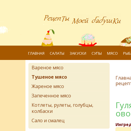
ГЛАВНАЯ
САЛАТЫ
ЗАКУСКИ
СУПЫ
МЯСО
РЫБ
Вареное мясо
Тушеное мясо
Главн
рецеп
Жареное мясо
Запеченное мясо
Гул
Котлеты, рулеты, голубцы,
ов
колбаски
Сало и смалец
Ингре