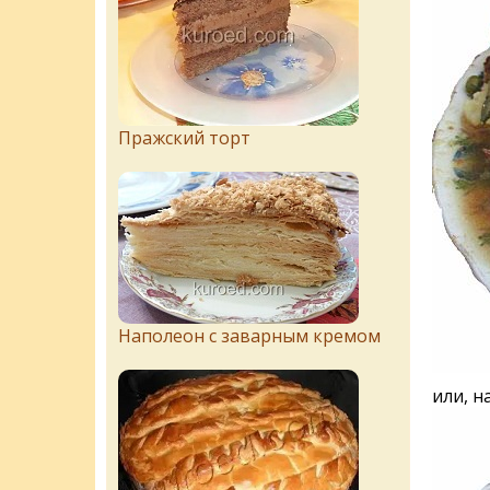
Пражский торт
Наполеон с заварным кремом
или, н