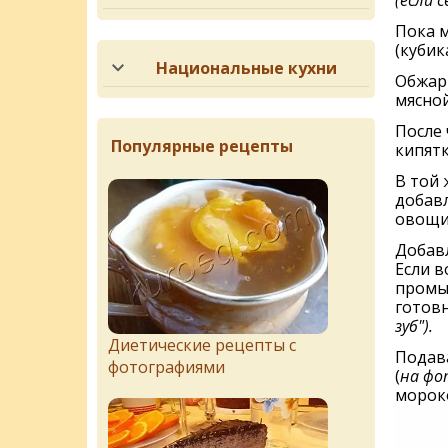
(если 
Пока м
(кубик
Национальные кухни
Обжари
мясной
После 
Популярные рецепты
кипятк
В той 
добав
овощи 
Добавл
Если в
промы
готовн
зуб").
Диетические рецепты с
Подав
фотографиями
(
на фо
морок