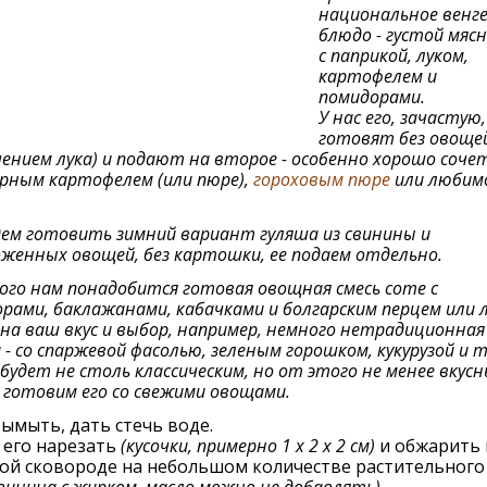
национальное венге
блюдо - густой мясн
с паприкой, луком,
картофелем и
помидорами.
У нас его, зачастую,
готовят без овощей
ением лука) и подают на второе - особенно хорошо соче
рным картофелем (или пюре),
гороховым пюре
или любим
ем готовить зимний вариант гуляша из свинины и
женных овощей, без картошки, ее подаем отдельно.
ого нам понадобится готовая овощная смесь соте с
рами, баклажанами, кабачками и болгарским перцем или 
 на ваш вкус и выбор, например, немного нетрадиционная
 - со спаржевой фасолью, зеленым горошком, кукурузой и т.
будет не столь классическим, но от этого не менее вкусн
готовим его со свежими овощами.
ымыть, дать стечь воде.
 его нарезать
(кусочки, примерно 1 х 2 х 2 см)
и обжарить 
ой сковороде на небольшом количестве растительного