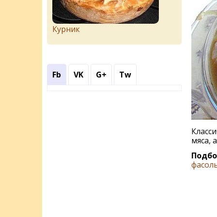
Курник
Fb
VK
G+
Tw
Класси
мяса, 
Подбо
фасол