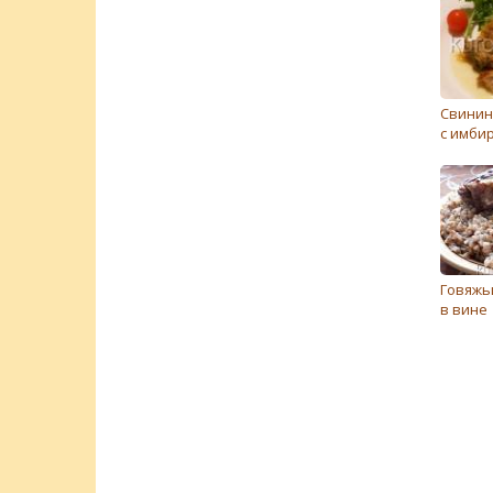
Свинин
с имби
Говяжь
в вине