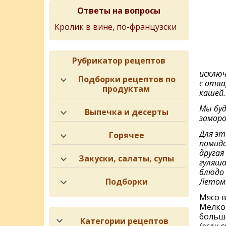
Ответы на вопросы
Кролик в вине, по-французски
Рубрикатор рецептов
исключ
Подборки рецептов по
с отва
продуктам
кашей.
Мы буд
Выпечка и десерты
заморо
Для эт
Горячее
помидо
другая
Закуски, салаты, супы
гуляша
блюдо 
Подборки
Летом 
Мясо в
Мелко
больш
Категории рецептов