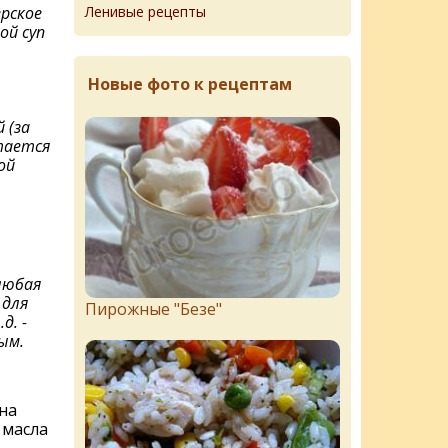
Ленивые рецепты
рское
ой суп
Новые фото к рецептам
 (за
тается
ой
любая
 для
Пирожныe "Бeзe"
д. -
ым.
на
 масла