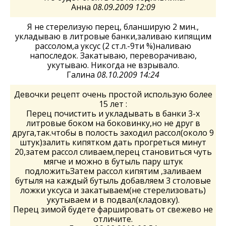
Анна
08.09.2009 12:09
Я не стерелизую перец, бланширую 2 мин.,
укладываю в литровые банки,заливаю кипящим
рассолом,а уксус (2 ст.л.-9ти %)наливаю
напоследок. Закатываю, переворачиваю,
укутываю. Никогда не взрывало.
Галина
08.10.2009 14:24
Девочки рецепт очень простой использую более
15 лет :
Перец почистить и укладывать в банки 3-х
литровые боком на боковинку,но не друг в
друга,так.чтобы в полость заходил рассол(около 9
штук)залить кипятком дать прогреться минут
20,затем рассол сливаем,перец становиться чуть
мягче и можно в бутыль пару штук
подложитьЗатем рассол кипятим ,заливаем
бутыля на каждый бутыль добавляем 3 столовые
ложки уксуса и закатываем(не стерелизовать)
укутываем и в подвал(кладовку).
Перец зимой будете фаршировать от свежево не
отличите.