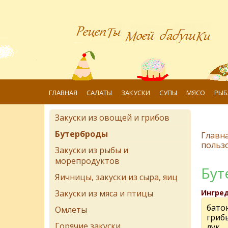
ГЛАВНАЯ
САЛАТЫ
ЗАКУСКИ
СУПЫ
МЯСО
РЫБ
Закуски из овощей и грибов
Бутерброды
Главн
польз
Закуски из рыбы и
морепродуктов
Бут
Яичницы, закуски из сыра, яиц
Закуски из мяса и птицы
Ингре
бато
Омлеты
гриб
Горячие закуски
лук