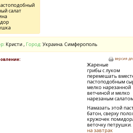
пастоподобный
ный салат
ина
дор
ушка
р:
Кристи ,
Город:
Украина. Симферополь
версия дл
овление:
Жареные
грибы с луком
перемешать вместе
пастоподобным сы
мелко нарезанной
ветчиной и мелко
нарезаным салатом
Намазать этой пас
батон, сверху пол
кружочек помидор
веточку петрушки.
на завтрак