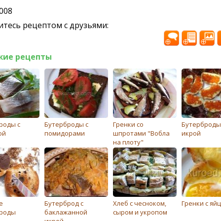
2008
тесь рецептом с друзьями:
жие рецепты
роды с
Бутерброды с
Гренки со
Бутерброды
ой
помидорами
шпротами "Вобла
икрой
на плоту"
е
Бутерброд с
Хлеб с чесноком,
Гренки с яй
роды
баклажанной
сыром и укропом