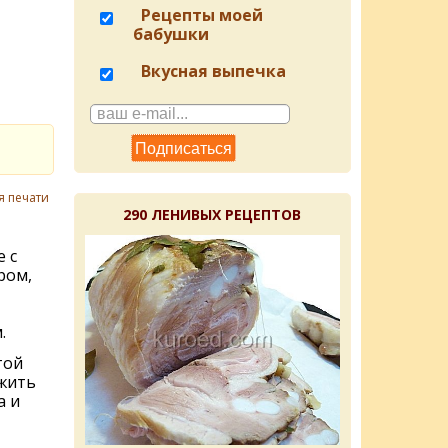
Рецепты моей
бабушки
Вкусная выпечка
я печати
290 ЛЕНИВЫХ РЕЦЕПТОВ
 с
ром,
.
той
ожить
а и