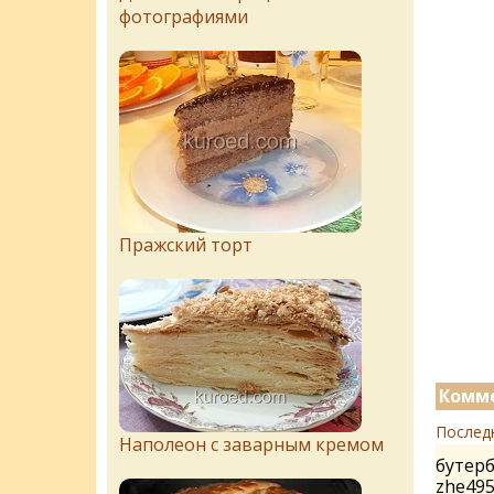
фотографиями
Пражский торт
Комме
Послед
Наполеон с заварным кремом
бутер
zhe49