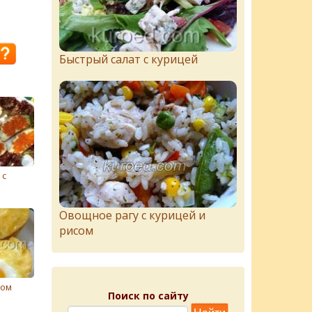
Быстрый салат с курицей
 с
Овощное рагу с курицей и
рисом
цом
Поиск по сайту