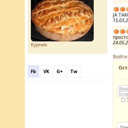
JA TAK
15.03.
просто 
24.05.
Курник
Войти
Ост
Fb
VK
G+
Tw