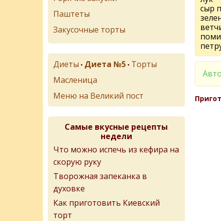
сыр 
Паштеты
зеле
ветч
Закусочные торты
поми
петр
Диеты
Диета №5
Торты
•
•
Авто
Масленица
Меню на Великий пост
Пригот
Самые вкусные рецепты
недели
Что можно испечь из кефира на
скорую руку
Творожная запеканка в
духовке
Как приготовить Киевский
торт