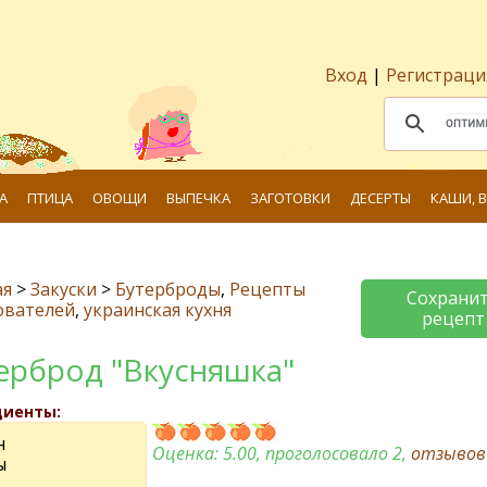
Вход
|
Регистраци
А
ПТИЦА
ОВОЩИ
ВЫПЕЧКА
ЗАГОТОВКИ
ДЕСЕРТЫ
КАШИ, 
ая
>
Закуски
>
Бутерброды
,
Рецепты
Сохрани
ователей
,
украинская кухня
рецепт
ерброд "Вкусняшка"
диенты:
н
Оценка:
5.00
, проголосовало 2,
отзыво
ы