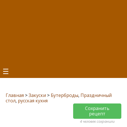
☰
Главная
>
Закуски
>
Бутерброды
,
Праздничный
стол
,
русская кухня
Сохранить
рецепт
4 человек сохранили