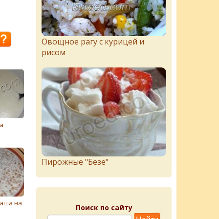
Овощное рагу с курицей и
рисом
а
Пирожныe "Бeзe"
каша на
Поиск по сайту