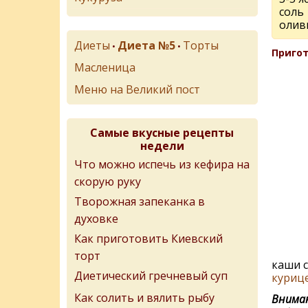
соль
олив
Диеты
Диета №5
Торты
•
•
Пригот
Масленица
Меню на Великий пост
Самые вкусные рецепты
недели
Что можно испечь из кефира на
скорую руку
Творожная запеканка в
духовке
Как приготовить Киевский
торт
каши 
Диетический гречневый суп
куриц
Как солить и вялить рыбу
Вниман