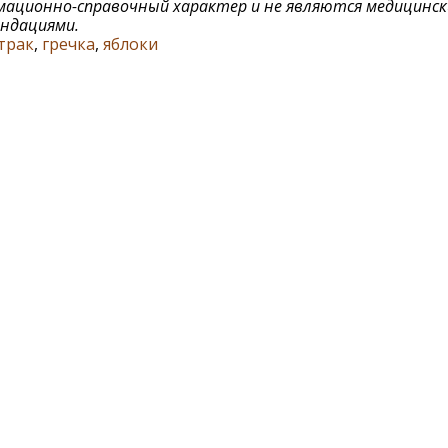
ационно-справочный характер и не являются медицинс
ндациями.
трак
,
гречка
,
яблоки