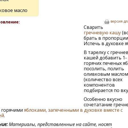
ковое масло
версия дл
овление:
Сварить
гречневую кашу
(в
брать в пропорции 
Испечь в духовке я
В тарелку с гречне
кашей добавить 1- 
горячих печеных яб
посолить, полить
оливковым маслом
(количество всех
компонентов
подбирается по вкус
Особенно вкусно
сочетатание гречн
с горячими
яблоками, запеченными в духовке вместе с
ей
.
ие:
Материалы, представленные на сайте, носят