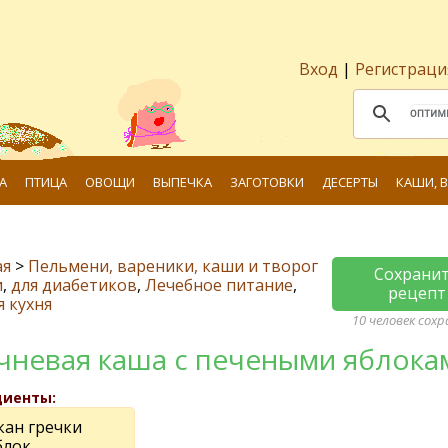
Вход
|
Регистраци
А
ПТИЦА
ОВОЩИ
ВЫПЕЧКА
ЗАГОТОВКИ
ДЕСЕРТЫ
КАШИ, 
ая
>
Пельмени, вареники, каши и творог
Сохрани
и
,
для диабетиков
,
Лечебное питание
,
рецепт
я кухня
10 человек сох
чневая каша с печеными яблока
диенты:
кан гречки
блок