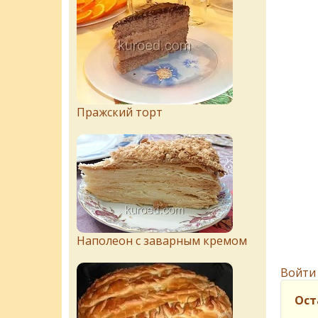
Пражский торт
Наполеон с заварным кремом
Войти
Ост