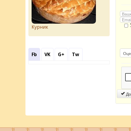
Курник
Fb
VK
G+
Tw
До