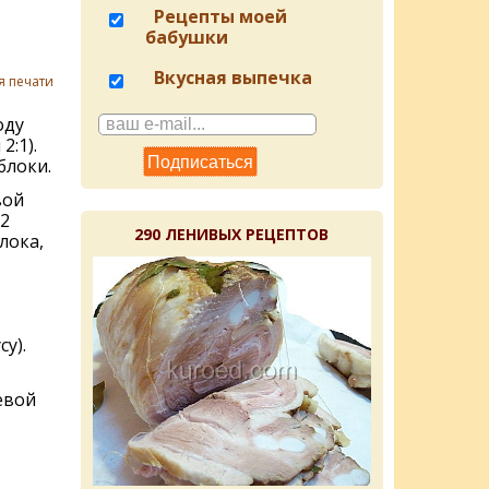
Рецепты моей
бабушки
Вкусная выпечка
я печати
оду
2:1).
блоки.
вой
2
290 ЛЕНИВЫХ РЕЦЕПТОВ
лока,
у).
евой