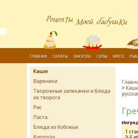
ГЛАВНАЯ
САЛАТЫ
ЗАКУСКИ
СУПЫ
МЯСО
РЫБ
Каши
Вареники
Главн
>
Каш
Творожные запеканки и блюда
русска
из творога
Рис
Гре
Паста
Ингре
Блюда из бобовых
1 ста
Кукуруза
3-5 я