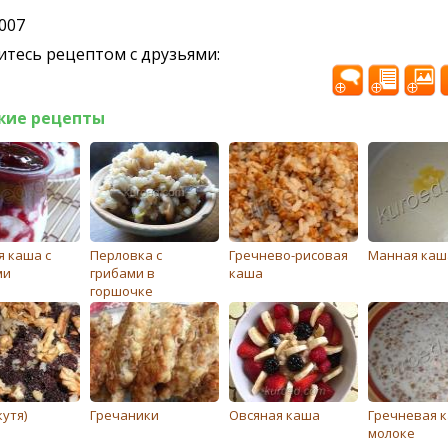
2007
тесь рецептом с друзьями:
жие рецепты
я каша с
Перловка с
Грeчнeво-рисовая
Манная каш
ми
грибами в
каша
горшочке
кутя)
Гречаники
Овсяная каша
Гречневая 
молоке