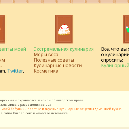
ецепты моей
Экстремальная кулинария
Все, что вы
Меры веса
о кулинарии
ям
Полезные советы
спросить:
ь
Кулинарные новости
Кулинарный
am
,
Twitter
,
Косметика
торскими и охраняются законом об авторском праве.
можны лишь с разрешения
автора
 моей бабушки - простые и вкусные кулинарные рецепты домашней кухни
.
ие сайта
Kuroed.com
в качестве источника.