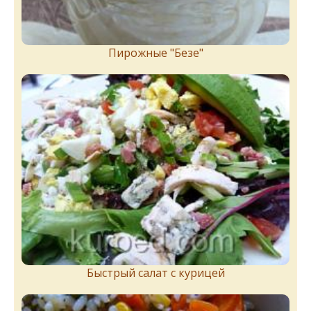
Пирожныe "Бeзe"
Быстрый салат с курицей