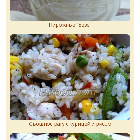
Пирожныe "Бeзe"
Овощное рагу с курицей и рисом