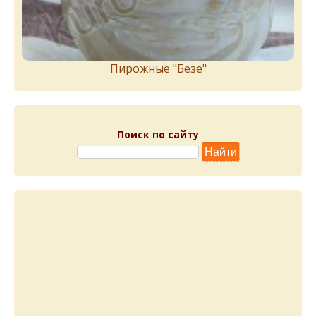
Пирожныe "Бeзe"
Поиск по сайту