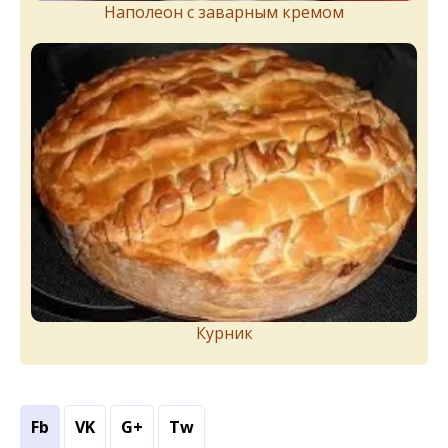
Наполеон с заварным кремом
Курник
Fb
VK
G+
Tw