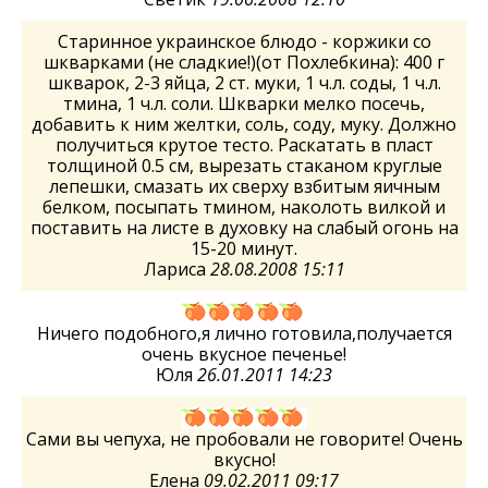
Старинное украинское блюдо - коржики со
шкварками (не сладкие!)(от Похлебкина): 400 г
шкварок, 2-3 яйца, 2 ст. муки, 1 ч.л. соды, 1 ч.л.
тмина, 1 ч.л. соли. Шкварки мелко посечь,
добавить к ним желтки, соль, соду, муку. Должно
получиться крутое тесто. Раскатать в пласт
толщиной 0.5 см, вырезать стаканом круглые
лепешки, смазать их сверху взбитым яичным
белком, посыпать тмином, наколоть вилкой и
поставить на листе в духовку на слабый огонь на
15-20 минут.
Лариса
28.08.2008 15:11
Ничего подобного,я лично готовила,получается
очень вкусное печенье!
Юля
26.01.2011 14:23
Сами вы чепуха, не пробовали не говорите! Очень
вкусно!
Елена
09.02.2011 09:17