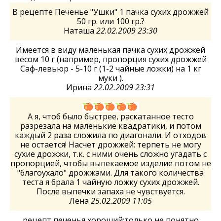
В рецепте Печенье "Ушки" 1 пачка сухих дрожжей
50 гр. или 100 гр.?
Наташа
22.02.2009 23:30
Имеется в виду маленькая пачка сухих дрожжей
весом 10 г (например, пропорция сухих дрожжей
Саф-левьюр - 5-10 г (1-2 чайные ложки) на 1 кг
муки ).
Ирина
22.02.2009 23:31
А я, чтоб было быстрее, раскатанное тесто
разрезала на маленькие квадратики, и потом
каждый 2 раза сложила по диагонали. И отходов
не остается! Насчет дрожжей: терпеть не могу
сухие дрожжи, т.к. с ними очень сложно угадать с
пропорцией, чтобы выпекаемое изделие потом не
"благоухало" дрожжами. Для такого количества
теста я брала 1 чайную ложку сухих дрожжей.
После выпечки запаха не чувствуется.
Лена
25.02.2009 11:05
рецепт печенья хороший;только не понятно