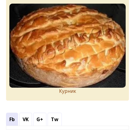
Курник
Fb
VK
G+
Tw