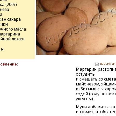
ка (200г)
неза
а
кан сахара
ачки
очного масла
маргарина
чайной ложки
ца
версия дл
овление:
Маргарин растопит
остудить
и смешать со смета
майонезом, яйцами
взбитыми с сахаром
содой (соду погаси
уксусом).
Муки добавить - с
возьмет, чтобы тес