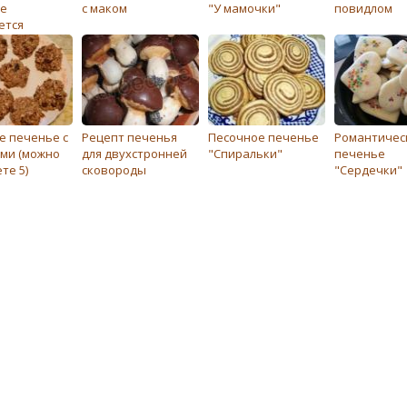
е
с маком
"У мамочки"
повидлом
ется
ым
е печенье с
Рецепт печенья
Песочное печенье
Романтичес
ми (можно
для двухстронней
"Спиральки"
печенье
те 5)
сковороды
"Сердечки"