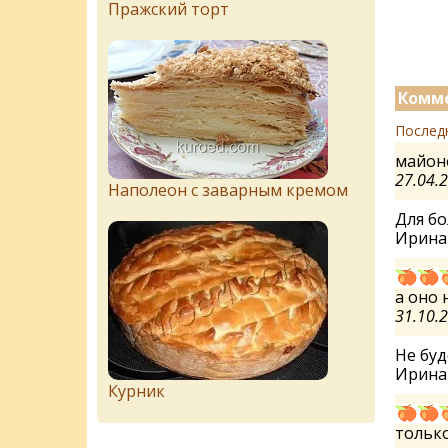
Пражский торт
Комме
Послед
майонез
27.04.
Наполеон с заварным кремом
Для б
Ирин
а оно 
31.10.
Не буд
Ирин
Курник
только