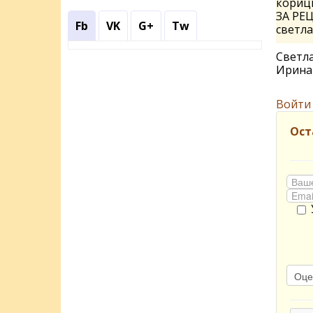
кориц
ЗА РЕ
Fb
VK
G+
Tw
светл
Светла
Ирин
Войти
Ост