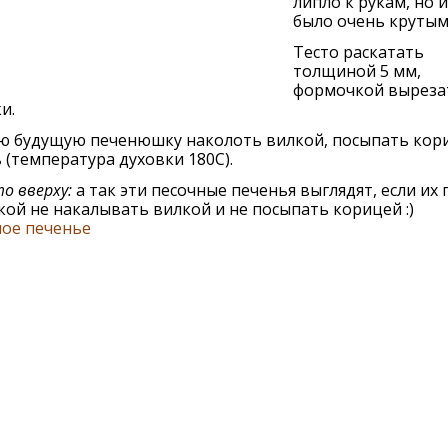
липло к рукам, но и
было очень крутым
Тесто раскатать
толщиной 5 мм,
формочкой выреза
и.
ю будущую печенюшку наколоть вилкой, посыпать кор
 (температура духовки 180С).
о вверху:
а так эти песочные печенья выглядят, если их 
ой не накалывать вилкой и не посыпать корицей :)
ное печенье