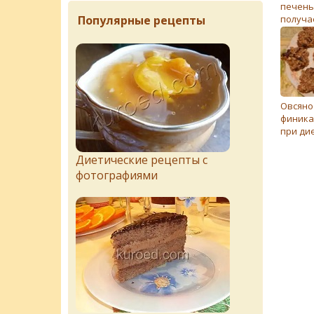
печень
Популярные рецепты
получа
тверд
Овсяно
финика
при дие
Диетические рецепты с
фотографиями