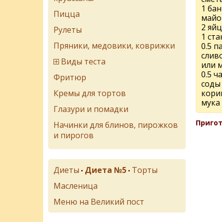
1 бан
Пицца
майо
2 яйц
Рулеты
1 ста
Пряники, медовики, коврижки
0.5 п
слив
Виды теста
или 
0.5 
Фритюр
соды
Кремы для тортов
кори
мука
Глазури и помадки
Пригот
Начинки для блинов, пирожков
и пирогов
Диеты
Диета №5
Торты
•
•
Масленица
Меню на Великий пост