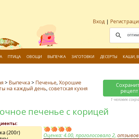
Вход
|
Регистраци
А
ПТИЦА
ОВОЩИ
ВЫПЕЧКА
ЗАГОТОВКИ
ДЕСЕРТЫ
КАШИ, 
ая
>
Выпечка
>
Печенье
,
Хорошие
Сохрани
ты на каждый день
,
советская кухня
рецепт
1 человек сохр
очное печенье с корицей
диенты:
ка (200г)
Оценка:
4.00
, проголосовало 2,
отзыво
аны