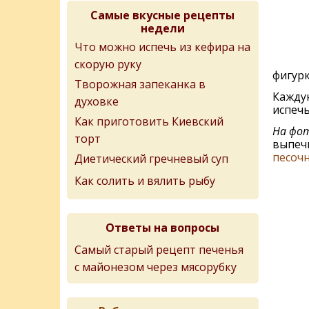
Самые вкусные рецепты
недели
Что можно испечь из кефира на
скорую руку
фигурк
Творожная запеканка в
Кажду
духовке
испечь
Как приготовить Киевский
На фот
торт
выпечк
песоч
Диетический гречневый суп
Как солить и вялить рыбу
Ответы на вопросы
Самый старый рецепт печенья
с майонезом через мясорубку