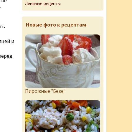
 не
Ленивые рецепты
.
Новые фото к рецептам
ть
ицей и
перед
Пирожныe "Бeзe"