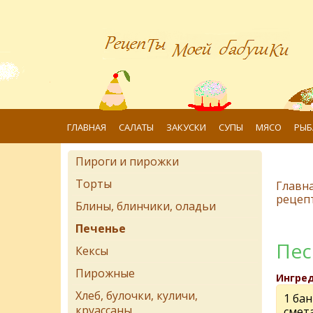
ГЛАВНАЯ
САЛАТЫ
ЗАКУСКИ
СУПЫ
МЯСО
РЫБ
Пироги и пирожки
Торты
Главн
рецеп
Блины, блинчики, оладьи
Печенье
Пес
Кексы
Пирожные
Ингре
Хлеб, булочки, куличи,
1 бан
круассаны
смет