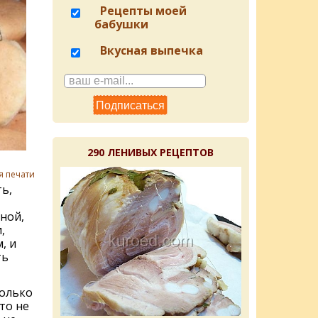
Рецепты моей
бабушки
Вкусная выпечка
290 ЛЕНИВЫХ РЕЦЕПТОВ
я печати
ь,
ной,
,
, и
ть
колько
то не