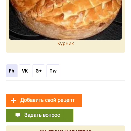
Курник
Fb
VK
G+
Tw