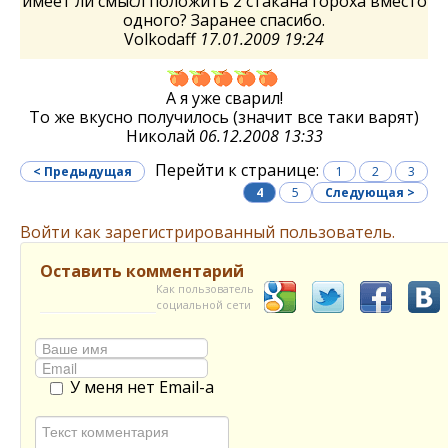
имеет ли смысл положить 2 стакана гороха вместо
одного? Заранее спасибо.
Volkodaff
17.01.2009 19:24
А я уже сварил!
То же вкусно получилось (значит все таки варят)
Николай
06.12.2008 13:33
Перейти к странице:
< Предыдущая
1
2
3
4
5
Следующая >
Войти как зарегистрированный пользователь.
Оставить комментарий
Как пользователь
социальной сети
У меня нет Email-а