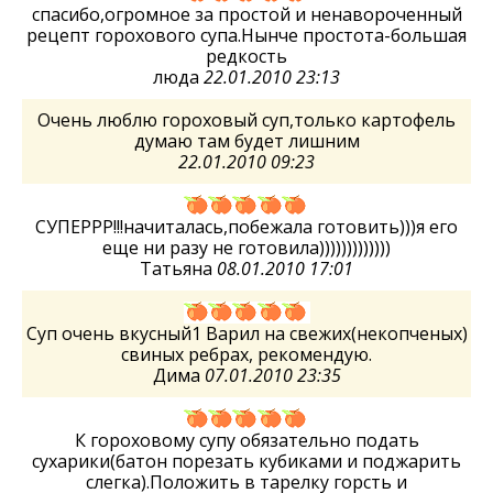
спасибо,огромное за простой и ненавороченный
рецепт горохового супа.Нынче простота-большая
редкость
люда
22.01.2010 23:13
Очень люблю гороховый суп,только картофель
думаю там будет лишним
22.01.2010 09:23
СУПЕРРР!!!начиталась,побежала готовить)))я его
еще ни разу не готовила)))))))))))))
Татьяна
08.01.2010 17:01
Суп очень вкусный1 Варил на свежих(некопченых)
свиных ребрах, рекомендую.
Дима
07.01.2010 23:35
К гороховому супу обязательно подать
сухарики(батон порезать кубиками и поджарить
слегка).Положить в тарелку горсть и