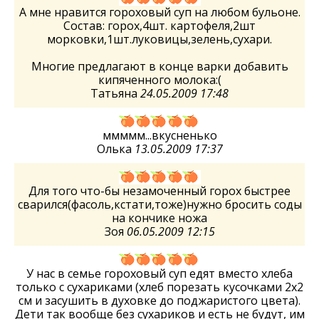
А мне нравится гороховый суп на любом бульоне.
Состав: горох,4шт. картофеля,2шт
морковки,1шт.луковицы,зелень,сухари.
Многие предлагают в конце варки добавить
кипяченного молока:(
Татьяна
24.05.2009 17:48
ммммм...вкусненько
Олька
13.05.2009 17:37
Для того что-бы незамоченный горох быстрее
сварился(фасоль,кстати,тоже)нужно бросить соды
на кончике ножа
Зоя
06.05.2009 12:15
У нас в семье гороховый суп едят вместо хлеба
только с сухариками (хлеб порезать кусочками 2х2
см и засушить в духовке до поджаристого цвета).
Дети так вообще без сухариков и есть не будут, им