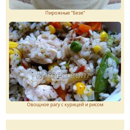
Пирожныe "Бeзe"
Овощное рагу с курицей и рисом