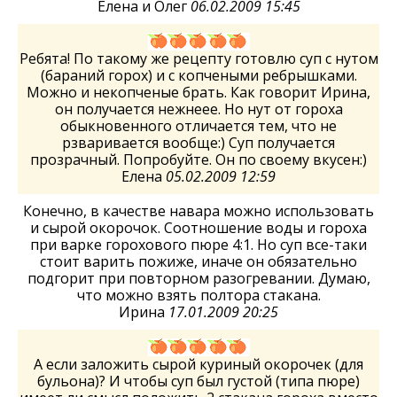
Елена и Олег
06.02.2009 15:45
Ребята! По такому же рецепту готовлю суп с нутом
(бараний горох) и с копчеными ребрышками.
Можно и некопченые брать. Как говорит Ирина,
он получается нежнеее. Но нут от гороха
обыкновенного отличается тем, что не
рзваривается вообще:) Суп получается
прозрачный. Попробуйте. Он по своему вкусен:)
Елена
05.02.2009 12:59
Конечно, в качестве навара можно использовать
и сырой окорочок. Соотношение воды и гороха
при варке горохового пюре 4:1. Но суп все-таки
стоит варить пожиже, иначе он обязательно
подгорит при повторном разогревании. Думаю,
что можно взять полтора стакана.
Ирина
17.01.2009 20:25
А если заложить сырой куриный окорочек (для
бульона)? И чтобы суп был густой (типа пюре)