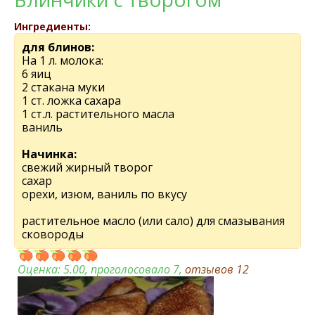
Ингредиенты:
для блинов:
На 1 л. молока:
6 яиц
2 стакана муки
1 ст. ложка сахара
1 ст.л. раститeльного масла
ваниль
Начинка:
свежий жирный творог
сахар
орехи, изюм, ваниль по вкусу
раститeльноe масло (или сало) для смазывания
сковороды
Оценка:
5.00
, проголосовало 7,
отзывов
12