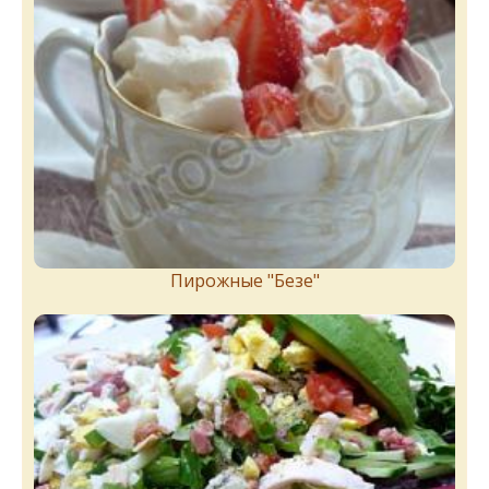
Пирожныe "Бeзe"