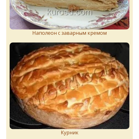
Наполеон с заварным кремом
Курник