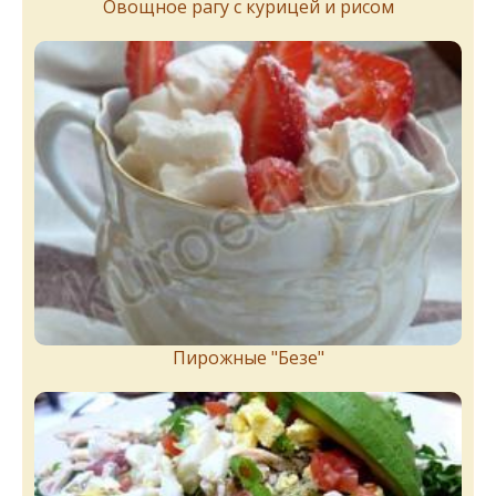
Овощное рагу с курицей и рисом
Пирожныe "Бeзe"