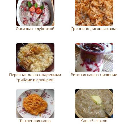
Овсянка с клубникой
Грeчнeво-рисовая каша
Перловая каша с жареными
Рисовая каша с вишнями
грибами и овощами
Тыквенная каша
Каша 5 злаков