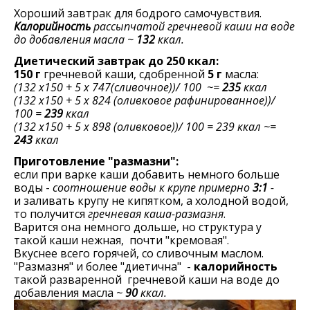
Хороший завтрак для бодрого самочувствия.
Калорийность
рассыпчатой гречневой каши на воде
до добавления масла ~
132
ккал.
Диетический завтрак до 250 ккал:
150 г
гречневой каши, сдобренной
5 г
масла:
(132 х150 + 5 х 747(сливочное))/ 100 ~=
235
ккал
(132 х150 + 5 х 824 (оливковое рафинированное))/
100 =
239
ккал
(132 х150 + 5 х 898 (оливковое))/ 100 = 239 ккал ~=
243
ккал
Приготовление "размазни":
если при варке каши добавить немного больше
воды -
соотношение воды к крупе примерно
3:1
-
и заливать крупу не кипятком, а холодной водой,
то получится
гречневая каша-размазня
.
Варится она немного дольше, но структура у
такой каши нежная, почти "кремовая".
Вкуснее всего горячей, со сливочным маслом.
"Размазня" и более "диетична" -
калорийность
такой разваренной гречневой каши на воде до
добавления масла
~
90
ккал.