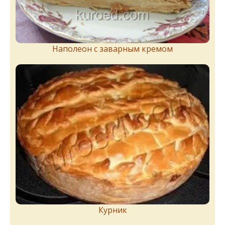
Наполеон с заварным кремом
Курник