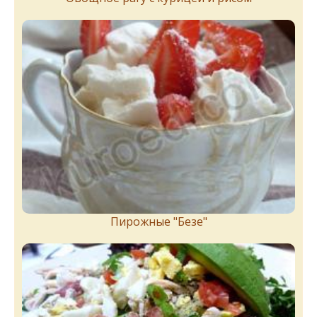
Пирожныe "Бeзe"