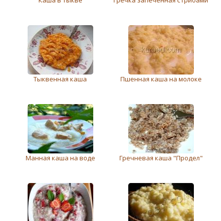
Каша в тыкве
Гречка запеченная с грибами
Тыквенная каша
Пшенная каша на молоке
Манная каша на воде
Гречневая каша "Продел"