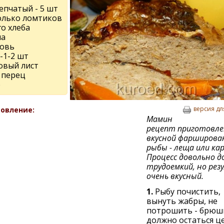
епчатый - 5 шт
олько ломтиков
о хлеба
ла
овь
-1-2 шт
овый лист
 перец
р
версия дл
овление:
Мамин
рецепт приготовле
вкусной фарширова
рыбы - леща или кар
Процесс довольно д
трудоемкий, но ре
очень вкусный.
1.
Рыбу почистить,
вынуть жабры, не
потрошить - брюш
должно остаться ц