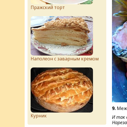
Пражский торт
Наполеон с заварным кремом
9.
Межд
Курник
И так 
Нареза