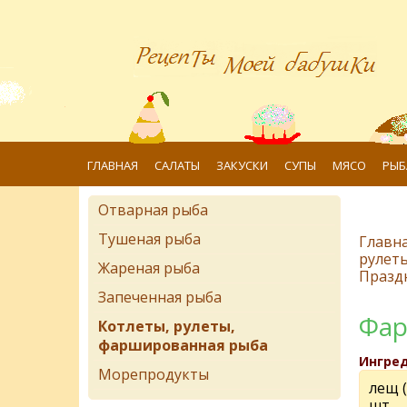
ГЛАВНАЯ
САЛАТЫ
ЗАКУСКИ
СУПЫ
МЯСО
РЫБ
Отварная рыба
Тушеная рыба
Главн
рулет
Жареная рыба
Празд
Запеченная рыба
Фар
Котлеты, рулеты,
фаршированная рыба
Ингре
Морепродукты
лещ (
шт