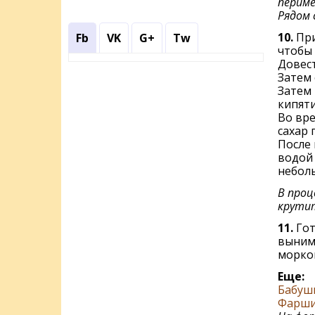
периме
Рядом 
10.
При
Fb
VK
G+
Tw
чтобы 
Довест
Затем 
Затем 
кипяти
Во вре
сахар 
После 
водой 
небол
В проц
крутит
11.
Гот
вынима
морков
Еще:
Бабуш
Фарши