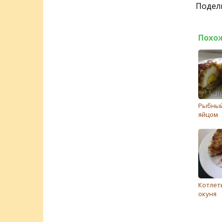
Подели
Похо
Рыбный
яйцом
Котлет
окуня