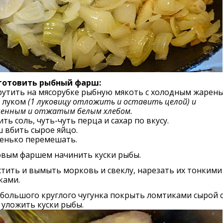
иготовить рыбный фарш:
рутить на мясорубке рыбную мякоть с холодным жарен
 луком
(1 луковицу отложить и оставить целой) и
ченным и отжатым белым хлебом.
ть соль, чуть-чуть перца и сахар по вкусу.
 вбить сырое яйцо.
енько перемешать.
вым фаршем начинить куски рыбы.
тить и вымыть морковь и свеклу, нарезать их тонкими
ками.
большого круглого чугунка покрыть ломтиками сырой 
 уложить куски рыбы.