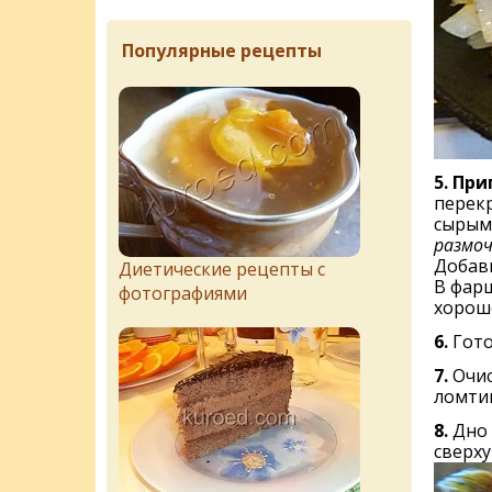
Популярные рецепты
5. Пр
перек
сырым
размо
Добави
Диетические рецепты с
В фарш
фотографиями
хорош
6.
Гото
7.
Очис
ломти
8.
Дно 
сверху