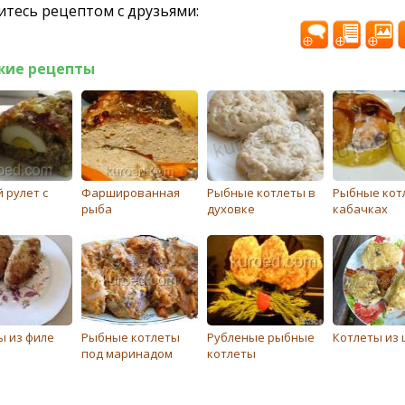
тесь рецептом с друзьями:
жие рецепты
 рулет с
Фаршированная
Рыбные котлеты в
Рыбные кот
рыба
духовке
кабачках
ы из филе
Рыбные котлеты
Рубленые рыбные
Котлеты из 
под маринадом
котлеты