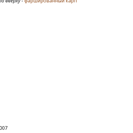
о вверху
-
фаршированный карп
2007