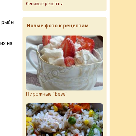
Ленивые рецепты
а рыбы
Новые фото к рецептам
их на
Пирожныe "Бeзe"