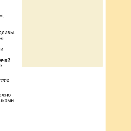
м,
дливы.
ва
 и
рячей
в
асто
ожно
очками