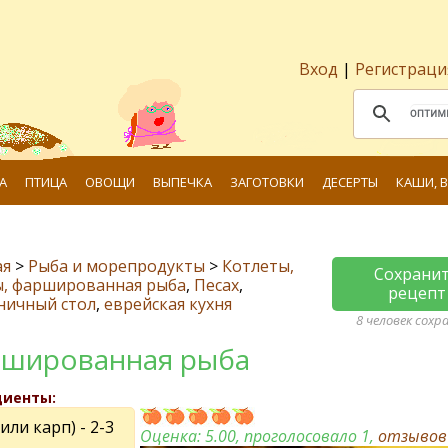
Вход
|
Регистраци
А
ПТИЦА
ОВОЩИ
ВЫПЕЧКА
ЗАГОТОВКИ
ДЕСЕРТЫ
КАШИ, 
ая
>
Рыба и морепродукты
>
Котлеты,
Сохрани
ы, фаршированная рыба
,
Песах
,
рецепт
ничный стол
,
еврейская кухня
8 человек сохр
шированная рыба
диенты:
или карп) - 2-3
Оценка:
5.00
, проголосовало 1,
отзыво