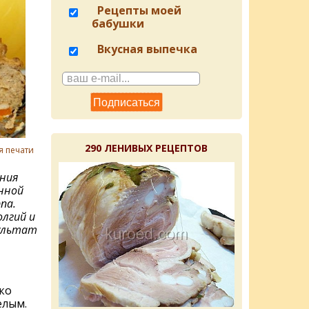
Рецепты моей
бабушки
Вкусная выпечка
290 ЛЕНИВЫХ РЕЦЕПТОВ
я печати
ния
нной
па.
олгий и
зультат
ко
елым.