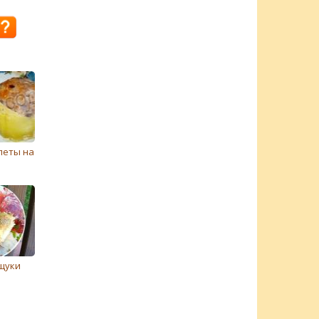
леты на
щуки