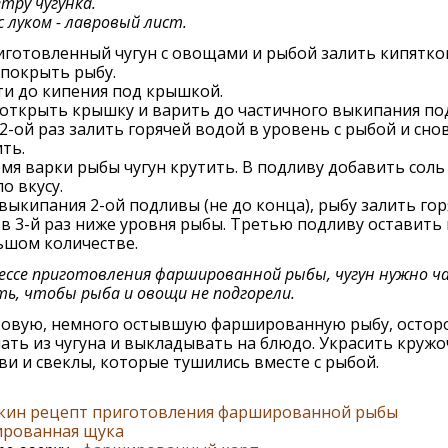
тру чугунка.
с луком - лавровый лист.
готовленный чугун с овощами и рыбой залить кипятко
покрыть рыбу.
и до кипения под крышкой.
открыть крышку и варить до частичного выкипания по
2-ой раз залить горячей водой в уровень с рыбой и сно
ть.
мя варки рыбы чугун крутить. В подливу добавить соль
по вкусу.
выкипания 2-ой подливы (не до конца), рыбу залить го
в 3-й раз ниже уровня рыбы. Третью подливу оставить 
ьшом количестве.
ессе приготовления фаршированной рыбы, чугун нужно ч
ь, чтобы рыба и овощи не подгорели.
овую, немного остывшую фаршированную рыбу, остор
ть из чугуна и выкладывать на блюдо. Украсить круж
и и свеклы, которые тушились вместе с рыбой.
кин рецепт приготовления фаршированной рыбы
рованная щука