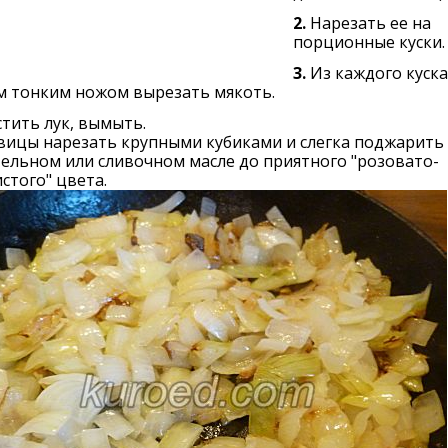
2.
Нарезать ее на
порционные куски.
3.
Из каждого куск
м тонким ножом вырезать мякоть.
тить лук, вымыть.
вицы нарезать крупными кубиками и слегка поджарить 
ельном или сливочном масле до приятного "розовато-
стого" цвета.