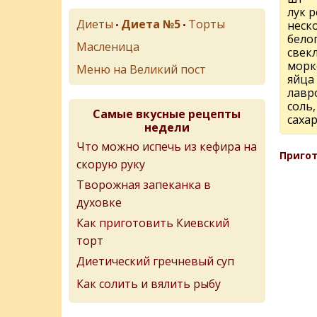
лук р
Диеты
Диета №5
Торты
неск
•
•
белог
Масленица
свек
морк
Меню на Великий пост
яйца 
лавр
соль,
Самые вкусные рецепты
саха
недели
Что можно испечь из кефира на
Пригот
скорую руку
Творожная запеканка в
духовке
Как приготовить Киевский
торт
Диетический гречневый суп
Как солить и вялить рыбу