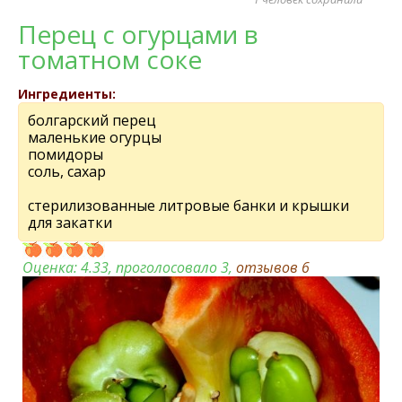
Перец c огурцами в
томатном соке
Ингредиенты:
болгарский перец
маленькие огурцы
помидоры
соль, сахар
стерилизованные литровые банки и крышки
для закатки
Оценка:
4.33
, проголосовало 3,
отзывов
6