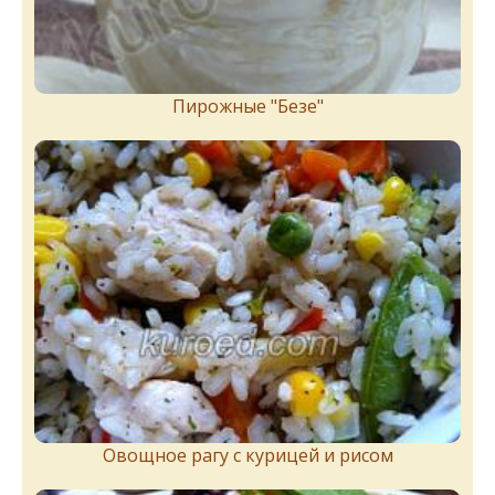
Пирожныe "Бeзe"
Овощное рагу с курицей и рисом