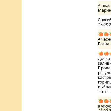
А пла
Мари
Спасиб
17.08.
А чесн
Елена
Дочка 
заливк
Провер
резуль
кастрю
горчиц
выбрас
Татья
а уксу
12.09.