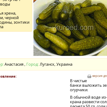
 воды
я хрена,
и, черной
одины, зонтики
па
р:
Анастасия ,
Город:
Луганск, Украина
версия дл
овление:
В чистые
банки выложить зе
огурчики.
В обычной воде из
крана развести сол
расчета 50 гр. соли 