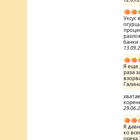
Уксус 
огурц
процес
разлож
банки
13.09.
Я еще 
раза з
взорва
Галин
хватае
корен
29.06.
Я дав
ко вс
ореха,