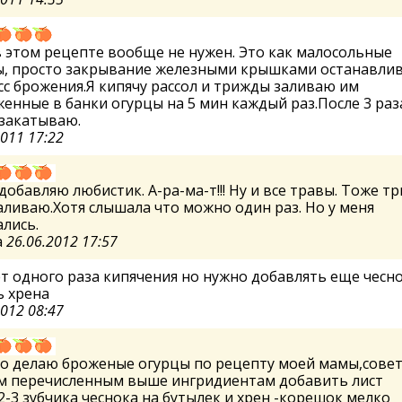
в этом рецепте вообще не нужен. Это как малосольные
ы, просто закрывание железными крышками останавли
с брожения.Я кипячу рассол и трижды заливаю им
енные в банки огурцы на 5 мин каждый раз.После 3 раз
 закатываю.
2011 17:22
добавляю любистик. А-ра-ма-т!!! Ну и все травы. Тоже тр
аливаю.Хотя слышала что можно один раз. Но у меня
лись.
а
26.06.2012 17:57
т одного раза кипячения но нужно добавлять еще чесно
ь хрена
2012 08:47
но делаю броженые огурцы по рецепту моей мамы,сове
ем перечисленным выше ингридиентам добавить лист
2-3 зубчика чеснока на бутылек и хрен -корешок мелко