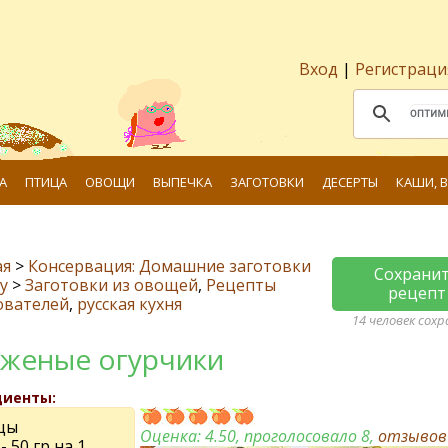
Вход
|
Регистраци
А
ПТИЦА
ОВОЩИ
ВЫПЕЧКА
ЗАГОТОВКИ
ДЕСЕРТЫ
КАШИ, 
ая
>
Консервация: Домашние заготовки
Сохрани
у
>
Заготовки из овощей
,
Рецепты
рецепт
ователей
,
русская кухня
14 человек сох
женые огурчики
диенты:
цы
Оценка:
4.50
, проголосовало 8,
отзыво
- 50 гр на 1