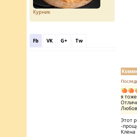
Курник
Fb
VK
G+
Tw
Комме
Послед
я тоже
Отлич
Любо
Этот р
-проще
Клёна