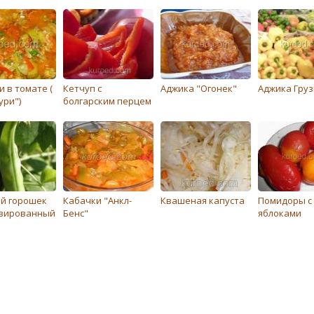
 в томате (
Кетчуп с
Аджика "Огонек"
Аджика Груз
ури")
болгарским перцем
й горошек
Кабачки "Анкл-
Квашеная капуста
Помидоры с
вированный
Бенс"
яблоками