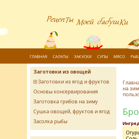
ГЛАВНАЯ
САЛАТЫ
ЗАКУСКИ
СУПЫ
МЯСО
РЫБ
Заготовки из овощей
Заготовки из ягод и фруктов
Главн
на зим
Основы консервирования
польз
Заготовка грибов на зиму
Бро
Сушка овощей, фруктов и ягод
Засолка рыбы
Ингре
Огур
Соль 