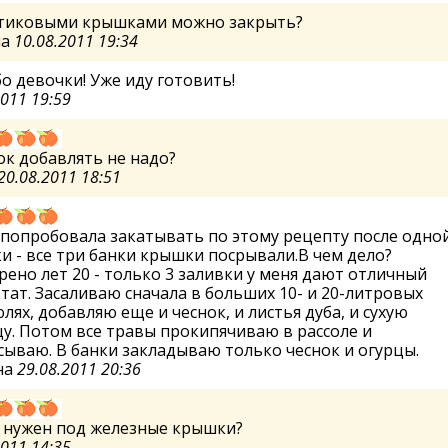
стиковыми крышками можно закрыть?
на
10.08.2011 19:34
о девочки! Уже иду готовить!
2011 19:59
ок добавлять не надо?
20.08.2011 18:51
попробовала закатывать по этому рецепту после одно
и - все три банки крышки посрывали.В чем дело?
ено лет 20 - только 3 заливки у меня дают отличный
тат. Засаливаю сначала в больших 10- и 20-литровых
лях, добавляю еще и чеснок, и листья дуба, и сухую
у. Потом все травы прокипячиваю в рассоле и
ываю. В банки закладываю только чеснок и огурцы.
на
29.08.2011 20:36
с нужен под железные крышки?
2011 14:35