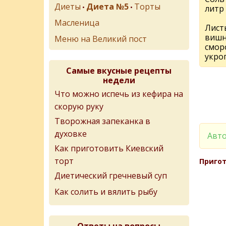
Диеты
Диета №5
Торты
•
•
литр
Масленица
Листь
вишн
Меню на Великий пост
смор
укро
Самые вкусные рецепты
недели
Что можно испечь из кефира на
скорую руку
Творожная запеканка в
духовке
Авто
Как приготовить Киевский
торт
Пригот
Диетический гречневый суп
Как солить и вялить рыбу