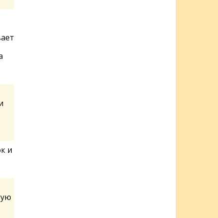
вает
а
и
к и
тую