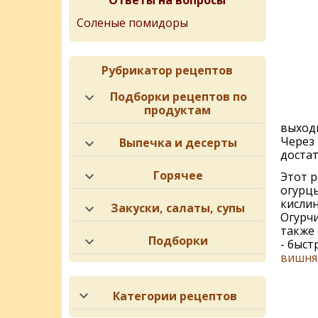
Ответы на вопросы
Соленые помидоры
Рубрикатор рецептов
Подборки рецептов по
продуктам
выход
Через 
Выпечка и десерты
достат
Горячее
Этот р
огурцы
кислин
Закуски, салаты, супы
Огурчи
также 
Подборки
- быст
вишня
Категории рецептов