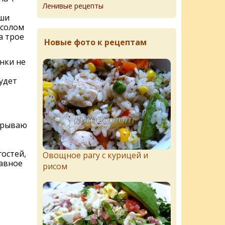
Ленивые рецепты
аши
ссолом
а трое
Новые фото к рецептам
нки не
удет
акрываю
остей,
Овощное рагу с курицей и
лавное
рисом