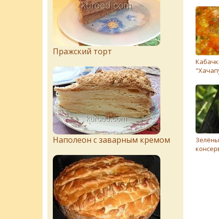
Пражский торт
Кабачки
"Хачап
Наполеон с заварным кремом
Зелёны
консер