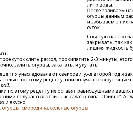
литр воды.
После заливаем н
огурцы данным ра
и забываем о них н
суток.
Советую плотно ба
закрывать, так как
лишняя жидкость б
ить.
трое суток слить рассол, прокипятить 2-3 минуты, этого
очно, залить огурцы, закатать, и укутать.
ецепт я унаследовала от свекрови, уже второй год я з
 только по этому рецепту, они получаются хрустящие с
кой.
ки по этому рецепту не оставят равнодушными ваших г
с ними получаются отличные салаты типа "Оливье". А г
ро и вкусно.
,
огурцы
,
смородина
,
соленые огурцы