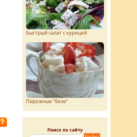
Быстрый салат с курицей
Пирожныe "Бeзe"
Поиск по сайту