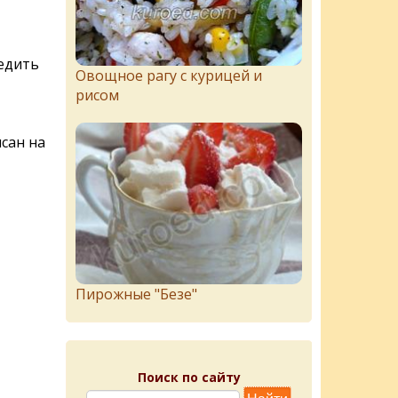
едить
Овощное рагу с курицей и
рисом
сан на
Пирожныe "Бeзe"
Поиск по сайту