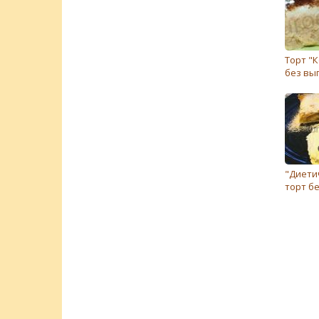
Торт "
без вы
"Диети
торт б