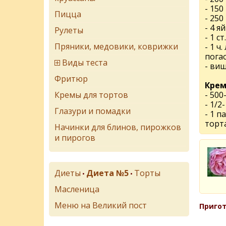
- 150
Пицца
- 250
- 4 я
Рулеты
- 1 с
Пряники, медовики, коврижки
- 1 ч.
пога
Виды теста
- виш
Фритюр
Крем
Кремы для тортов
- 500
- 1/2-
Глазури и помадки
- 1 п
торт
Начинки для блинов, пирожков
и пирогов
Диеты
Диета №5
Торты
•
•
Масленица
Меню на Великий пост
Пригот