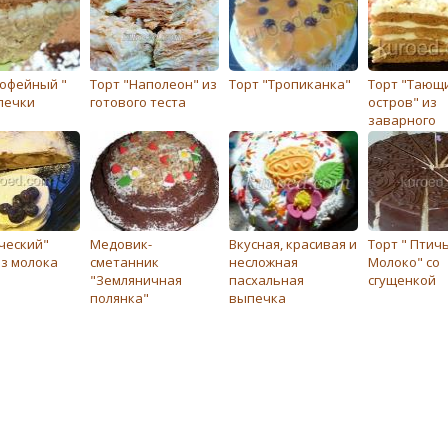
Кофейный "
Торт "Наполеон" из
Торт "Тропиканка"
Торт "Тающ
печки
готового теста
остров" из
заварного
медового те
ческий"
Медовик-
Вкусная, красивая и
Торт " Птич
ез молока
сметанник
несложная
Молоко" со
"Земляничная
пасхальная
сгущенкой
полянка"
выпечка