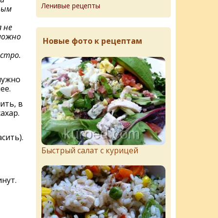
Ленивые рецепты
ным
 не
 можно
Новые фото к рецептам
стро.
нужно
ее.
ить, в
ахар.
сить).
Быстрый салат с курицей
нут.