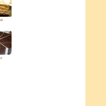
ий
ста
ье