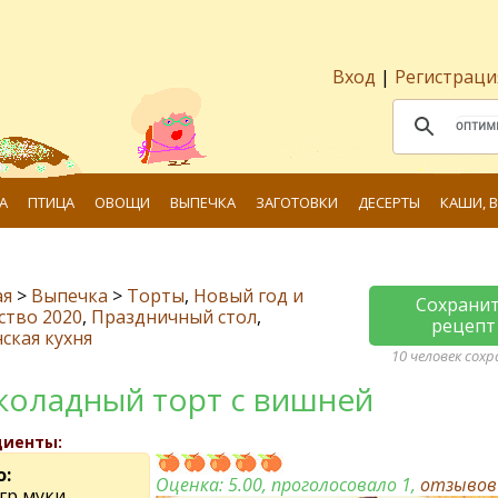
Вход
|
Регистраци
А
ПТИЦА
ОВОЩИ
ВЫПЕЧКА
ЗАГОТОВКИ
ДЕСЕРТЫ
КАШИ, 
ая
>
Выпечка
>
Торты
,
Новый год и
Сохрани
ство 2020
,
Праздничный стол
,
рецепт
ская кухня
10 человек сох
оладный торт с вишней
диенты:
о:
Оценка:
5.00
, проголосовало 1,
отзыво
 гр муки