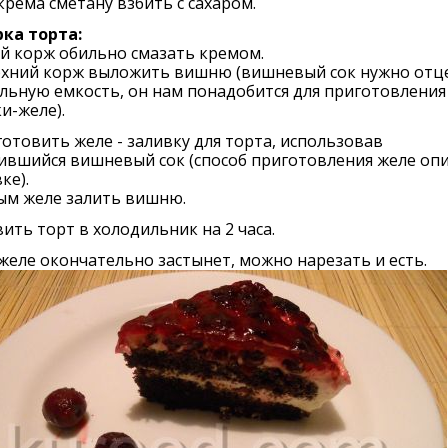
 крема сметану взбить с сахаром.
ка торта:
й корж обильно смазать кремом.
рхний корж выложить вишню (вишневый сок нужно отц
льную емкость, он нам понадобится для приготовления
и-желе).
готовить желе - заливку для торта, использовав
вшийся вишневый сок (способ приготовления желе опи
ке).
ым желе залить вишню.
ить торт в холодильник на 2 часа.
желе окончательно застынет, можно нарезать и есть.