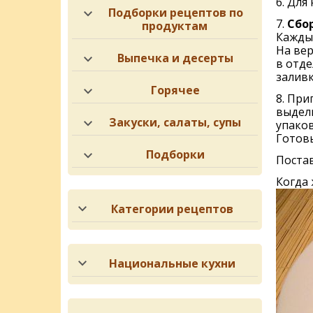
6. Для
Подборки рецептов по
7.
Сбор
продуктам
Кажды
На ве
Выпечка и десерты
в отде
заливк
Горячее
8. При
выдели
Закуски, салаты, супы
упаков
Готов
Подборки
Постав
Когда 
Категории рецептов
Национальные кухни