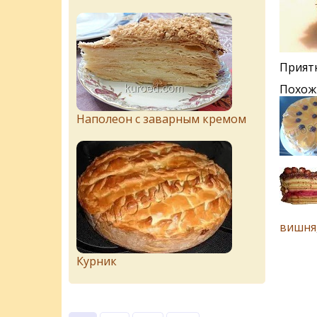
Приятн
Похож
Наполеон с заварным кремом
вишня
Курник