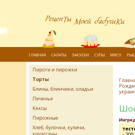
ГЛАВНАЯ
САЛАТЫ
ЗАКУСКИ
СУПЫ
МЯСО
РЫБ
Пироги и пирожки
Торты
Главн
Рожде
Блины, блинчики, оладьи
украин
Печенье
Шок
Кексы
Пирожные
Ингре
Хлеб, булочки, куличи,
тест
круассаны
- 200