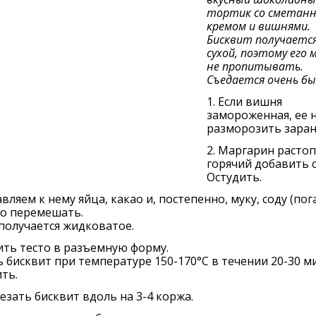
тортик со сметан
кремом и вишнями.
Бисквит получается
сухой, поэтому его
не пропитывать.
Съедается очень бы
1. Если вишня
замороженная, ее 
разморозить заран
2. Маргарин растоп
горячий добавить с
Остудить.
авляем к нему яйца, какао и, постепенно, муку, соду (пога
о перемешать.
получается жидковатое.
ить тесто в разъемную форму.
 бисквит при температуре 150-170°С в течении 20-30 ми
ть.
резать бисквит вдоль на 3-4 коржа.