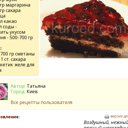
 гр маргарина
 гр сахара
йца
т.л какао
 л соды -
сить укусом
ня - 500-700 гр
:
-700 гр сметаны
 1 ст. сахара
акетик желе для
а
Автор:
Татьяна
Город:
Киев
Все рецепты пользователя
версия дл
овление:
Воздушный, нежный
вкусный шоколадны