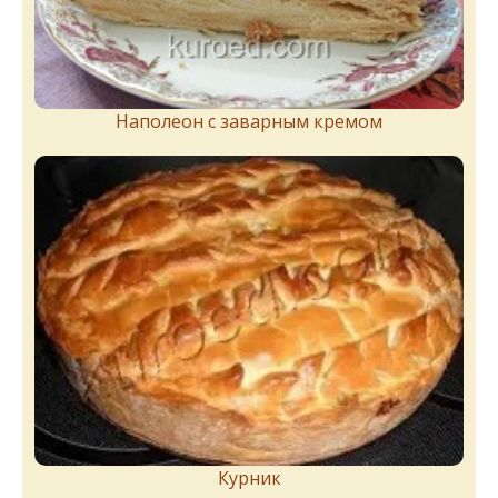
Наполеон с заварным кремом
Курник