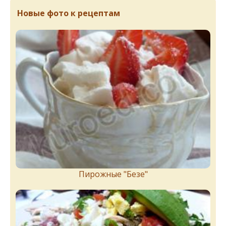
Новые фото к рецептам
Пирожныe "Бeзe"