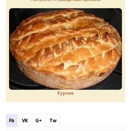
Курник
Fb
VK
G+
Tw