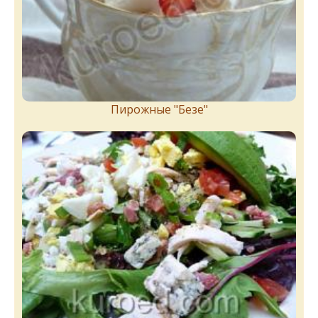
Пирожныe "Бeзe"