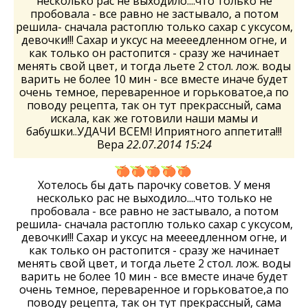
несколько рас не выходило....что только не
пробовала - все равно не застывало, а потом
решила- сначала растоплю только сахар с уксусом,
девочки!!! Сахар и уксус на меееедленном огне, и
как только он растопится - сразу же начинает
менять свой цвет, и тогда льете 2 стол. лож. воды
варить не более 10 мин - все вместе иначе будет
очень темное, переваренное и горьковатое,а по
поводу рецепта, так он тут прекрассный, сама
искала, как же готовили наши мамы и
бабушки..УДАЧИ ВСЕМ! Иприятного аппетита!!!
Вера
22.07.2014 15:24
Хотелось бы дать парочку советов. У меня
несколько рас не выходило....что только не
пробовала - все равно не застывало, а потом
решила- сначала растоплю только сахар с уксусом,
девочки!!! Сахар и уксус на меееедленном огне, и
как только он растопится - сразу же начинает
менять свой цвет, и тогда льете 2 стол. лож. воды
варить не более 10 мин - все вместе иначе будет
очень темное, переваренное и горьковатое,а по
поводу рецепта, так он тут прекрассный, сама