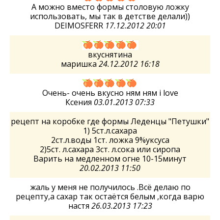
А можно вместо формы столовую ложку
использовать, мы так в детстве делали))
DEIMOSFERR
17.12.2012 20:01
вкуснятина
маришка
24.12.2012 16:18
Очень- очень вкусно ням ням i love
Ксения
03.01.2013 07:33
рецепт на коробке где формы Леденцы "Петушки"
1) 5ст.л.сахара
2ст.л.воды 1ст. ложка 9%уксуса
2)5ст. л.сахара 3ст. л.сока или сиропа
Варить на медленном огне 10-15минут
20.02.2013 11:50
жаль у меня не получилось .Всё делаю по
рецепту,а сахар так остаётся белым ,когда варю
настя
26.03.2013 17:23