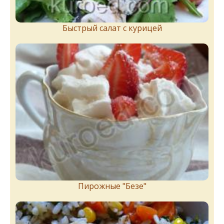
Быстрый салат с курицей
Пирожныe "Бeзe"