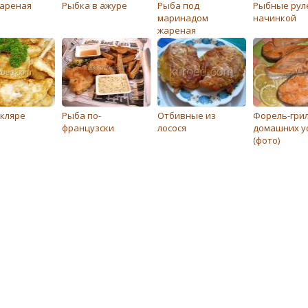
ареная
Рыбка в ажуре
Рыба под
Рыбныe рулe
маринадом
начинкой
жареная
 кляре
Рыба по-
Отбивные из
Форель-грил
французски
лосося
домашних у
(фото)