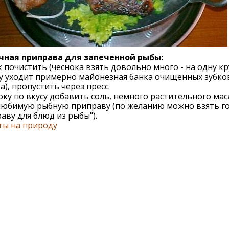
чная приправа для запеченной рыбы:
 почистить (чеснока взять довольно много - на одну к
у уходит примерно майонезная банка очищенных зубко
а), пропустить через пресс.
оку по вкусу добавить соль, немного растительного мас
любимую рыбную приправу (по желанию можно взять г
аву для блюд из рыбы").
ты на природу