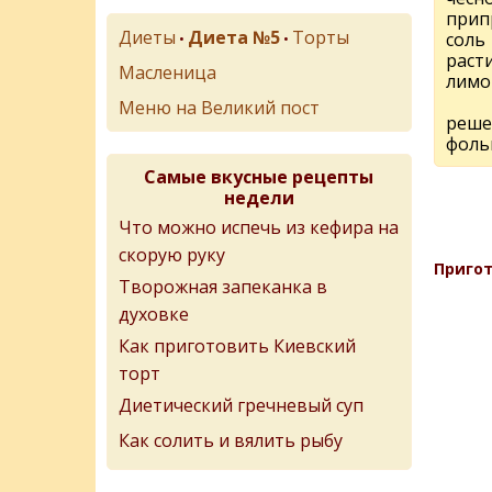
прип
Диеты
Диета №5
Торты
соль
•
•
раст
Масленица
лимо
Меню на Великий пост
реше
фоль
Самые вкусные рецепты
недели
Что можно испечь из кефира на
скорую руку
Пригот
Творожная запеканка в
духовке
Как приготовить Киевский
торт
Диетический гречневый суп
Как солить и вялить рыбу