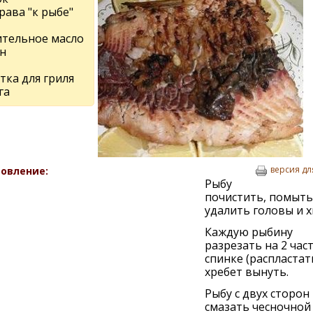
рава "к рыбе"
ительное масло
н
тка для гриля
га
версия дл
овление:
Рыбу
почистить, помыть
удалить головы и х
Каждую рыбину
разрезать на 2 час
спинке (распластать
хребет вынуть.
Рыбу с двух сторон
смазать чесночной