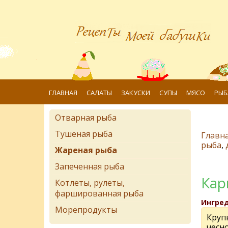
ГЛАВНАЯ
САЛАТЫ
ЗАКУСКИ
СУПЫ
МЯСО
РЫБ
Отварная рыба
Тушеная рыба
Главн
рыба
,
Жареная рыба
Запеченная рыба
Кар
Котлеты, рулеты,
фаршированная рыба
Ингре
Морепродукты
Круп
чесн