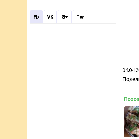
Fb
VK
G+
Tw
04.04.
Подели
Похо