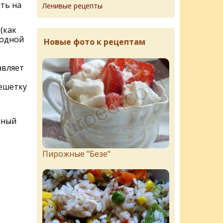
ть на
Ленивые рецепты
(как
 одной
Новые фото к рецептам
авляет
решетку
нный
Пирожныe "Бeзe"