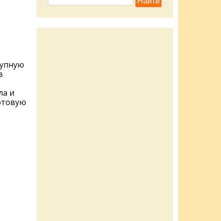
рупную
в
ла и
отовую