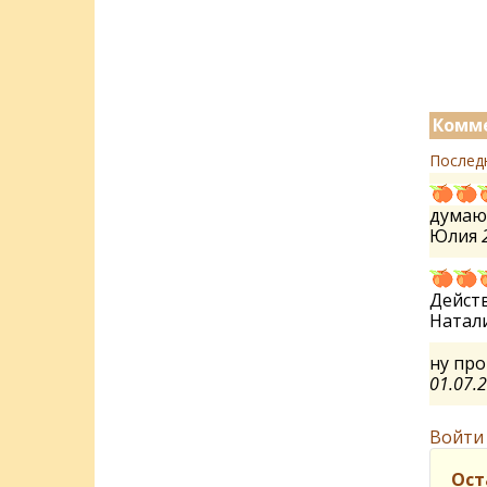
Комме
Послед
думаю
Юлия
Действ
Натал
ну про
01.07.
Войти
Ост