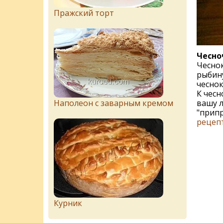
Пражский торт
Чесно
Чеснок
рыбин
чеснок
К чесн
Наполеон с заварным кремом
вашу 
"припр
рецеп
Курник