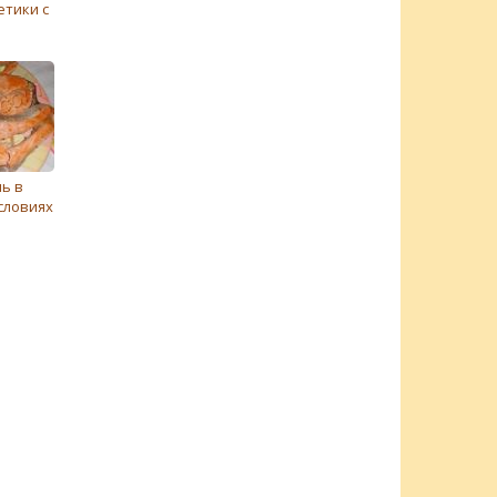
тики с
ь в
словиях