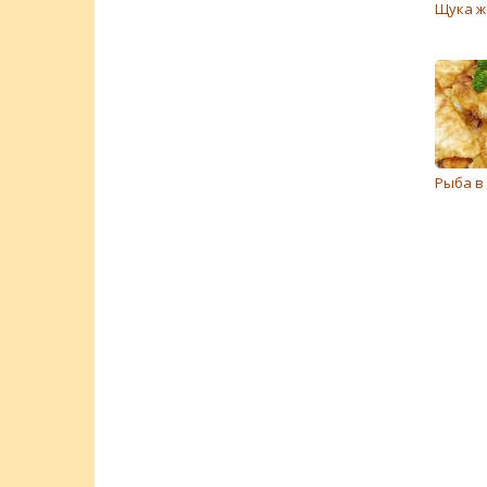
Щука ж
Рыба в