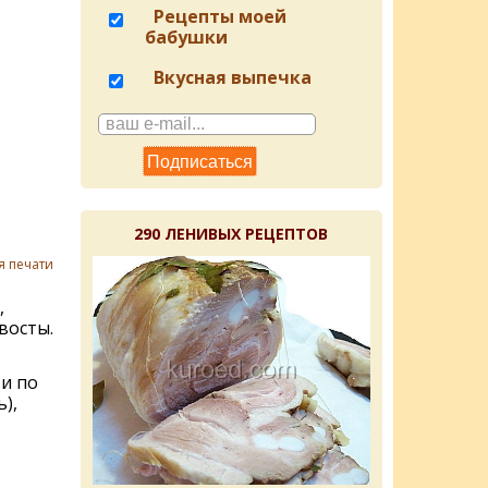
Рецепты моей
бабушки
Вкусная выпечка
290 ЛЕНИВЫХ РЕЦЕПТОВ
я печати
,
восты.
ти по
),