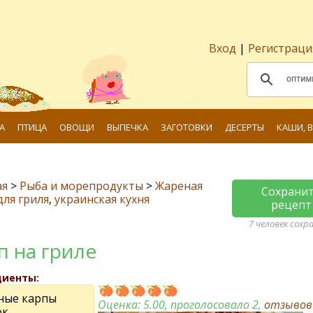
Вход
|
Регистраци
А
ПТИЦА
ОВОЩИ
ВЫПЕЧКА
ЗАГОТОВКИ
ДЕСЕРТЫ
КАШИ, 
ая
>
Рыба и морепродукты
>
Жареная
Сохрани
для гриля
,
украинская кухня
рецепт
7 человек сохр
п на гриле
диенты:
ные карпы
Оценка:
5.00
, проголосовало 2,
отзыво
ок