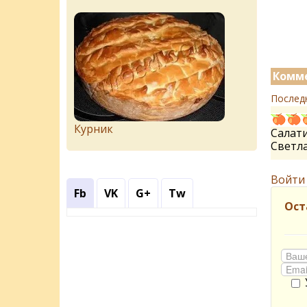
Комме
Послед
Курник
Салати
Светл
Войти
Fb
VK
G+
Tw
Ост