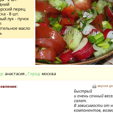
едний
арский перец
ка - 8 шт.
ый лук - пучок
п
ительное масло
ь
р:
анастасия ,
Город:
москва
версия дл
овление:
Быстрый
и очень сочный вес
салат.
В зависимости от 
компонентов, воз