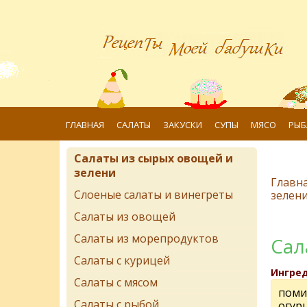
ГЛАВНАЯ
САЛАТЫ
ЗАКУСКИ
СУПЫ
МЯСО
РЫБ
Салаты из сырых овощей и
зелени
Главн
Слоеные салаты и винегреты
зелен
Салаты из овощей
Салаты из морепродуктов
Cал
Салаты с курицей
Ингре
Салаты с мясом
поми
Салаты с рыбой
огурц