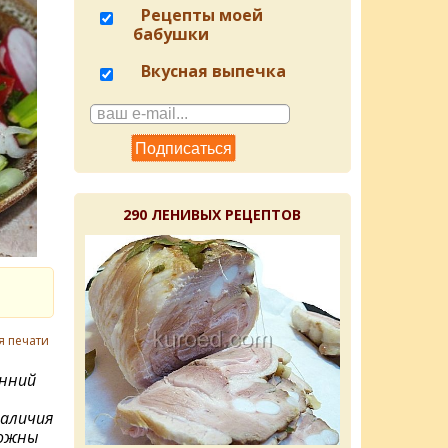
Рецепты моей
бабушки
Вкусная выпечка
290 ЛЕНИВЫХ РЕЦЕПТОВ
я печати
енний
наличия
можны