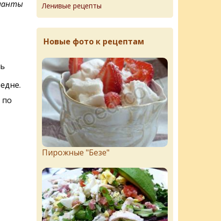
рианты
Ленивые рецепты
Новые фото к рецептам
ь
едне.
 по
Пирожныe "Бeзe"