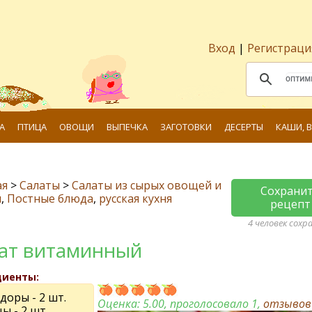
Вход
|
Регистраци
А
ПТИЦА
ОВОЩИ
ВЫПЕЧКА
ЗАГОТОВКИ
ДЕСЕРТЫ
КАШИ, 
ая
>
Салаты
>
Салаты из сырых овощей и
Сохрани
и
,
Постные блюда
,
русская кухня
рецепт
4 человек сохр
ат витаминный
диенты:
доры - 2 шт.
Оценка:
5.00
, проголосовало 1,
отзыво
ы - 2 шт.