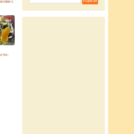
ркови с
 по-