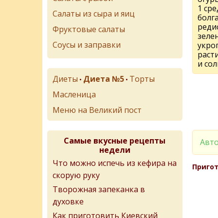
1 ср
Салаты из сыра и яиц
болг
редис
Фруктовые салаты
зелен
Соусы и заправки
укро
раст
и сол
Диеты
Диета №5
Торты
•
•
Масленица
Меню на Великий пост
Самые вкусные рецепты
Авто
недели
Что можно испечь из кефира на
Пригот
скорую руку
Творожная запеканка в
духовке
Как приготовить Киевский