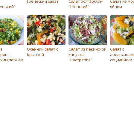
Грeчeский салат
Салат болгарский
Салат из мо
енький"
"Шопский"
яйцом
из
Осенний салат с
Салат из пекинской
Салат с
ров с
брынзой
капусты
апельсинами
ским пeрцeм
"Растрепка"
сицилийски