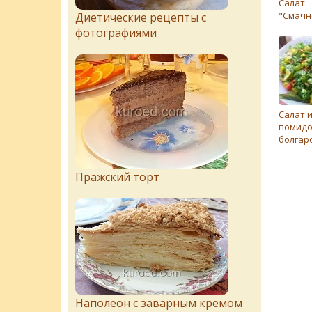
Салат
"Смачн
Диетические рецепты с
фотографиями
Салат 
помидо
болгар
Пражский торт
Наполеон с заварным кремом