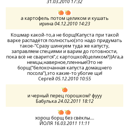
31.03.2010 17:32
а картофель потом целиком и кушать
ирина
04.12.2010 14:23
Кошмар какой-то,а не борщ!Капуста при такой
варке распадётся полностью(это надо придумать
такое-"Сразу шинкуем туда же капусту,
заправляем специями и варим до готовности,
пока всё не сварится",с картошкой(целиком?))Ага,а
немцы,наверное,пленные!Это не
борщ("белокочанная капуста домащнего
посола"),это какие-то убогие щи!
Сергей
05.12.2010 10:55
и черный перец горошком? фууу
Бабулька
24.02.2011 18:12
хорош борщ без свёклы.....
ЙОЛЯ
16.03.2011 11:11