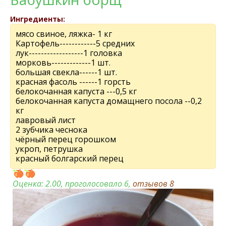
Ингредиенты:
мясо свиное, ляжка- 1 кг
Картофель------------5 средних
лук------------------1 головка
морковь-------------1 шт.
большая свекла------1 шт.
красная фасоль ------1 горсть
белокочанная капуста ---0,5 кг
белокочанная капуста домащнего посола --0,2
кг
лавровый лист
2 зубчика чеснока
чёрный перец горошком
укроп, петрушка
красный болгарский перец
Оценка:
2.00
, проголосовало 6,
отзывов
8