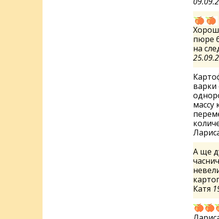
09.09.
Хорош
пюре б
на сле
25.09.
Карто
варки 
одноро
массу 
перем
количе
Ларис
А ще д
часнич
невели
картоп
Катя
1
Лариса