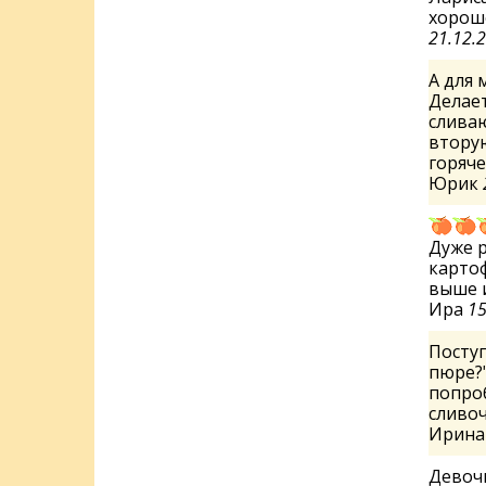
хорош
21.12.
А для 
Делает
сливаю
вторую
горяче
Юрик
Дуже р
картоф
выше 
Ира
15
Поступ
пюре?"
попроб
сливоч
Ирин
Девоч