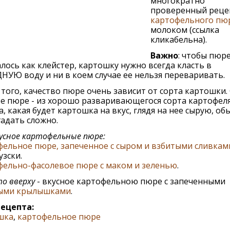
многократно
проверенный реце
картофельного пю
молоком (ссылка
кликабельна).
Важно
: чтобы пюре
лось как клейстер, картошку нужно всегда класть в
УЮ воду и ни в коем случае ее нельзя переваривать.
того, качество пюре очень зависит от сорта картошки.
е пюре - из хорошо разваривающегося сорта картофеля
, какая будет картошка на вкус, глядя на нее сырую, об
адать сложно.
усное картофельные пюре:
ельное пюре, запеченное с сыром и взбитыми сливкам
зски.
фельно-фасолевое пюре с маком и зеленью
.
о вверху
- вкусное картофельною пюре с запеченными
ыми крылышками
.
рецепта:
шка
,
картофельное пюре