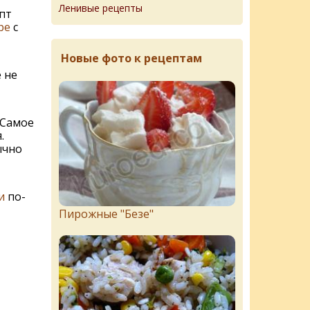
Ленивые рецепты
пт
ре
с
Новые фото к рецептам
 не
 Самое
.
ычно
и
по-
Пирожныe "Бeзe"