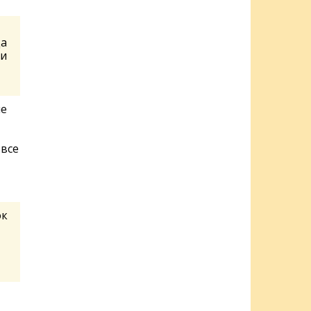
да
 и
ле
 все
ок