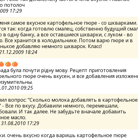
о потолоч
2009 17:29
меня самое вкусное картофельное пюре - со шкварками.
ся так: когда готовлю смалец, собственно будущий сма
 в одну банку, а все оставшиеся шкварки, с луком - во
. Все хранится в холодильнике. Потом варю пюре и в
нькое добавляю немного шкварок. Класс!
21.12.2009 18:24
ада була почути рiдну мову. Рецепт приготовления
ельного пюре очень вкусен, и все добавления изложе
изумительны.
.01.2010 09:25
ил вопрос: "Сколько молока добавлять в картофельное
 - Все по вкусу. Добавили немного, перемешали,
овали. И так далее. Не забудьте вначале добавить
ное масло.
а
31.08.2010 17:29
ки. очень вкусно когда варишь картофельное пюре