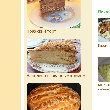
Похо
Пражский торт
Клецки
Наполеон с заварным кремом
Котлет
кабачк