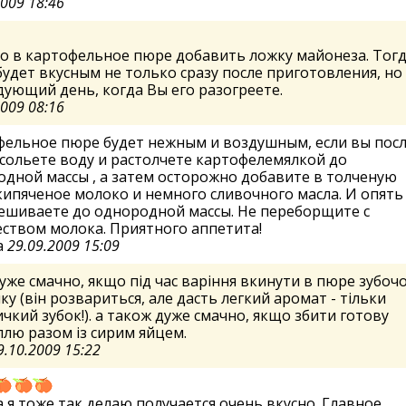
2009 18:46
о в картофельное пюре добавить ложку майонеза. Тог
удет вкусным не только сразу после приготовления, но
дующий день, когда Вы его разогреете.
2009 08:16
фельное пюре будет нежным и воздушным, если вы пос
сольете воду и растолчете картофелемялкой до
дной массы , а затем осторожно добавите в толченую
кипяченое молоко и немного сливочного масла. И опять
ешиваете до однородной массы. Не переборщите с
ством молока. Приятного аппетита!
а
29.09.2009 15:09
уже смачно, якщо під час варіння вкинути в пюре зубоч
ку (він розвариться, але дасть легкий аромат - тільки
чкий зубок!). а також дуже смачно, якщо збити готову
лю разом із сирим яйцем.
9.10.2009 15:22
,я тоже так делаю,получается очень вкусно. Главное