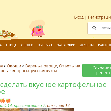
Вход
|
Регистраци
А
ПТИЦА
ОВОЩИ
ВЫПЕЧКА
ЗАГОТОВКИ
ДЕСЕРТЫ
КАШИ, 
ая
>
Овощи
>
Вареные овощи
,
Ответы на
Сохрани
арные вопросы
,
русская кухня
рецепт
 сделать вкусное картофельное
ре
а:
4.14
, проголосовало 7,
отзывов
17