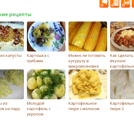
жие рецепты
 из капусты
Картошка с
Можно ли готовить
Как сделать
грибами
кукурузу в
вкусное
микроволновке
картофельн
пюре
ы из
Молодой
Картофельное
Картофельн
ов на пару
картофель с
пюре с молоком
пюре-2
укропом