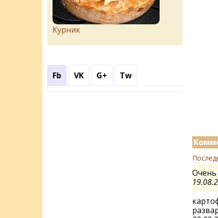
Курник
Fb
VK
G+
Tw
Комме
Послед
Очень 
19.08.
картоф
разва