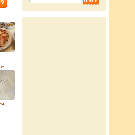
ое
ое