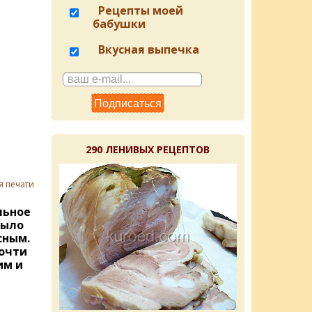
Рецепты моей
бабушки
Вкусная выпечка
290 ЛЕНИВЫХ РЕЦЕПТОВ
я печати
льное
было
сным.
почти
им и