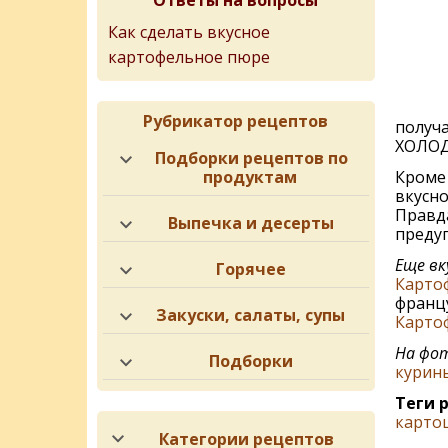
Ответы на вопросы
Как сделать вкусное
картофельное пюре
Рубрикатор рецептов
получа
ХОЛОДН
Подборки рецептов по
Кроме 
продуктам
вкусно
Правда
Выпечка и десерты
предуг
Еще вк
Горячее
Картоф
францу
Закуски, салаты, супы
Карто
На фот
Подборки
курин
Теги 
карто
Категории рецептов