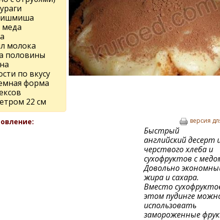
кураги
 кишмиша
л меда
а
мл молока
а половины
на
сти по вкусу
емная форма
ексов
етром 22 см
версия дл
овление:
Быстрый
английский десерт 
черствого хлеба и
сухофруктов с медо
Довольно экономный
жира и сахара.
Вместо сухофрукто
этом пудинге можн
использовать
замороженные фру