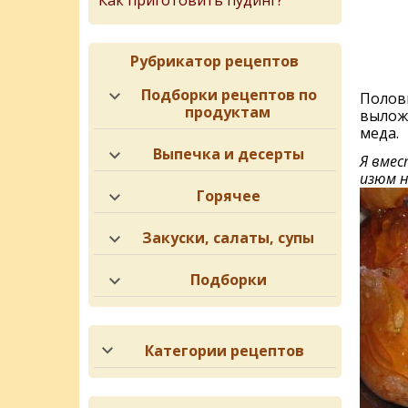
Как приготовить пудинг?
Рубрикатор рецептов
Подборки рецептов по
Полови
продуктам
выложи
меда.
Выпечка и десерты
Я вмес
изюм н
Горячее
Закуски, салаты, супы
Подборки
Категории рецептов