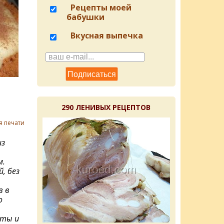
Рецепты моей
бабушки
Вкусная выпечка
290 ЛЕНИВЫХ РЕЦЕПТОВ
я печати
из
м.
, без
в в
о
кты и