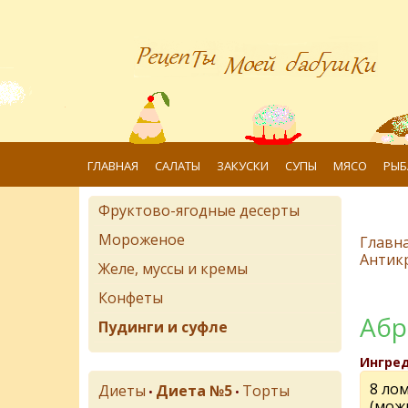
ГЛАВНАЯ
САЛАТЫ
ЗАКУСКИ
СУПЫ
МЯСО
РЫБ
Фруктово-ягодные десерты
Мороженое
Главн
Антик
Желе, муссы и кремы
Конфеты
Абр
Пудинги и суфле
Ингре
8 ло
Диеты
Диета №5
Торты
•
•
(мож