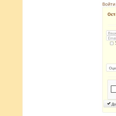
Войти
Ост
До