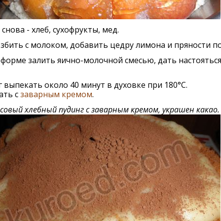
снова - хлеб, сухофрукты, мед.
збить с молоком, добавить цедру лимона и пряности по
 форме залить яично-молочной смесью, дать настояться
 выпекать около 40 минут в духовке при 180°С.
ать с
заварным кремом
.
совый хлебный пудинг с заварным кремом, украшен какао.