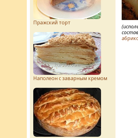
Пражский торт
(испо
состав
абрик
Наполеон с заварным кремом