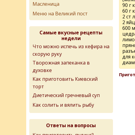
Масленица
90 г 
60 г
Меню на Великий пост
2 ст 
2 яйц
600 
Самые вкусные рецепты
цедр
недели
лимо
пряно
Что можно испечь из кефира на
разъ
скорую руку
для к
диам
Творожная запеканка в
духовке
Пригот
Как приготовить Киевский
торт
Диетический гречневый суп
Как солить и вялить рыбу
Ответы на вопросы