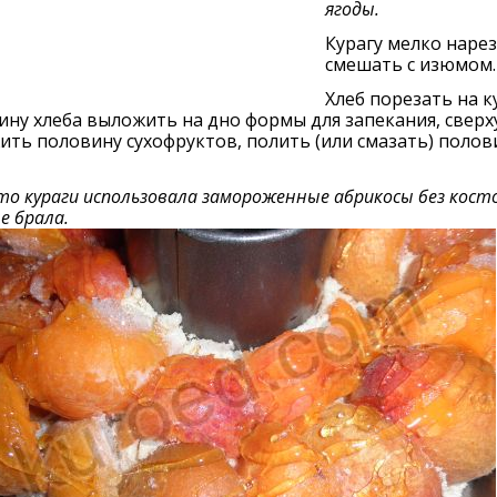
ягоды.
Курагу мелко нарез
смешать с изюмом.
Хлеб порезать на к
ну хлеба выложить на дно формы для запекания, сверх
ть половину сухофруктов, полить (или смазать) поло
то кураги использовала замороженные абрикосы без косто
е брала.