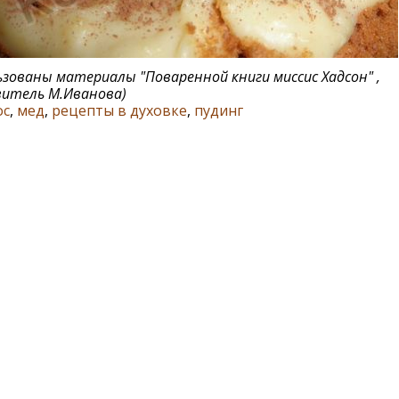
льзованы материалы
"Поваренной книги миссис Хадсон"
,
итель М.Иванова)
ос
,
мед
,
рецепты в духовке
,
пудинг