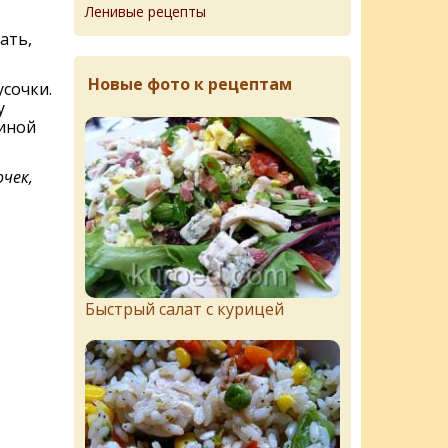
Ленивые рецепты
ать,
Новые фото к рецептам
усочки.
у
виной
чек,
Быстрый салат с курицей