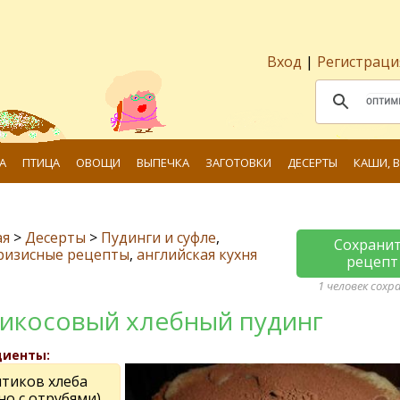
Вход
|
Регистраци
А
ПТИЦА
ОВОЩИ
ВЫПЕЧКА
ЗАГОТОВКИ
ДЕСЕРТЫ
КАШИ, 
ая
>
Десерты
>
Пудинги и суфле
,
Сохрани
ризисные рецепты
,
английская кухня
рецепт
1 человек сохр
икосовый хлебный пудинг
диенты:
мтиков хлеба
но с отрубями)