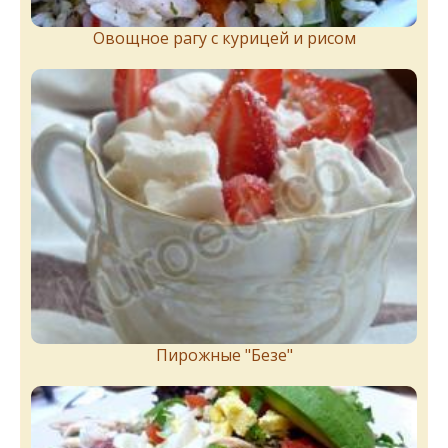
Овощное рагу с курицей и рисом
Пирожныe "Бeзe"