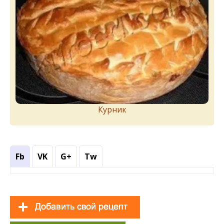
Курник
Fb
VK
G+
Tw