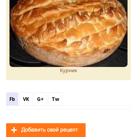
Курник
Fb
VK
G+
Tw