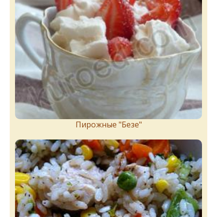
Пирожныe "Бeзe"