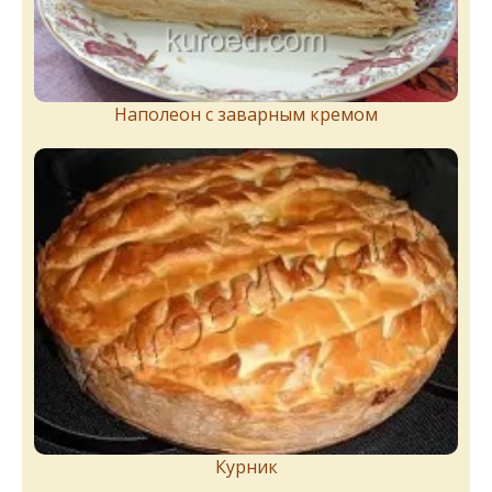
Наполеон с заварным кремом
Курник