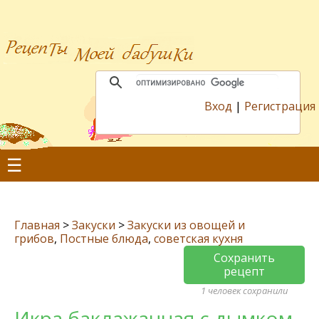
Вход
|
Регистрация
☰
Главная
>
Закуски
>
Закуски из овощей и
грибов
,
Постные блюда
,
советская кухня
Сохранить
рецепт
1 человек сохранили
Икра баклажанная с дымком