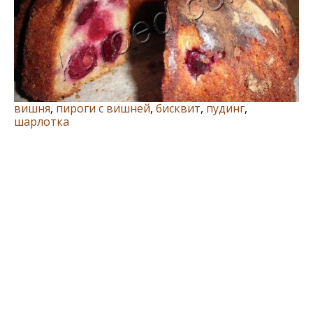
вишня
,
пироги с вишней
,
бисквит
,
пудинг
,
шарлотка