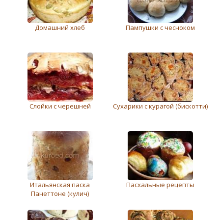
Домашний хлеб
Пампушки с чесноком
Слойки с черешней
Сухарики с курагой (бискотти)
Итальянская паска
Пасхальные рецепты
Панеттоне (кулич)