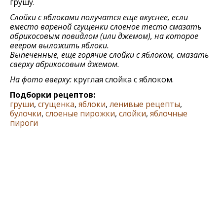
грушу.
Слойки с яблоками получатся еще вкуснее, если
вместо вареной сгущенки слоеное тесто смазать
абрикосовым повидлом (или джемом), на которое
веером выложить яблоки.
Выпеченные, еще горячие слойки с яблоком, смазать
сверху абрикосовым джемом.
На фото вверху:
круглая слойка с яблоком.
Подборки рецептов:
груши
,
сгущенка
,
яблоки
,
ленивые рецепты
,
булочки
,
слоеные пирожки
,
слойки
,
яблочные
пироги