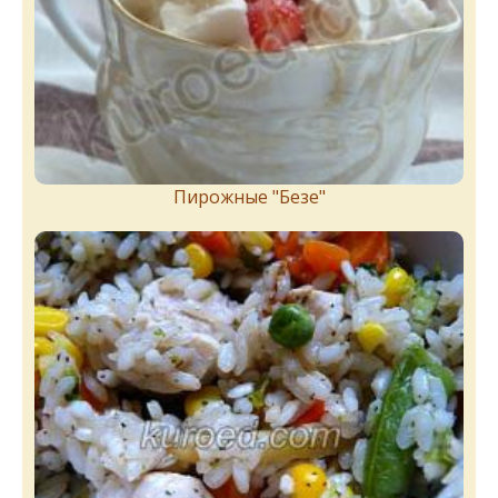
Пирожныe "Бeзe"