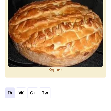
Курник
Fb
VK
G+
Tw