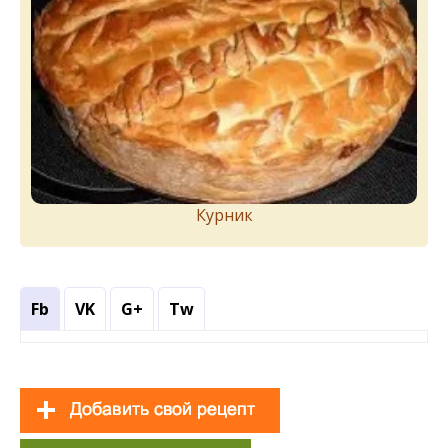
Курник
Fb
VK
G+
Tw