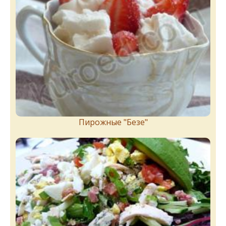
Пирожныe "Бeзe"