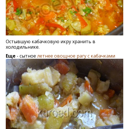
Остывшую кабачковую икру хранить в
холодильнике.
Еще
- сытное
летнее овощное рагу с кабачками