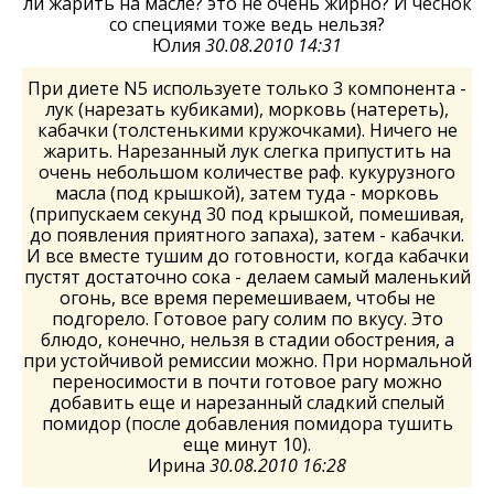
ли жарить на масле? это не очень жирно? И чеснок
со специями тоже ведь нельзя?
Юлия
30.08.2010 14:31
При диете N5 используете только 3 компонента -
лук (нарезать кубиками), морковь (натереть),
кабачки (толстенькими кружочками). Ничего не
жарить. Нарезанный лук слегка припустить на
очень небольшом количестве раф. кукурузного
масла (под крышкой), затем туда - морковь
(припускаем секунд 30 под крышкой, помешивая,
до появления приятного запаха), затем - кабачки.
И все вместе тушим до готовности, когда кабачки
пустят достаточно сока - делаем самый маленький
огонь, все время перемешиваем, чтобы не
подгорело. Готовое рагу солим по вкусу. Это
блюдо, конечно, нельзя в стадии обострения, а
при устойчивой ремиссии можно. При нормальной
переносимости в почти готовое рагу можно
добавить еще и нарезанный сладкий спелый
помидор (после добавления помидора тушить
еще минут 10).
Ирина
30.08.2010 16:28