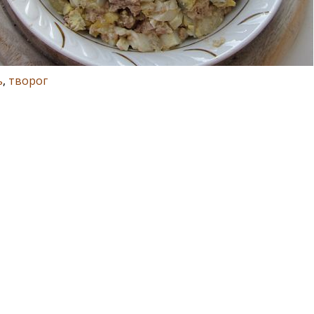
ь
,
творог