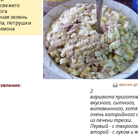
 свежего
ога
еная зелень
па, петрушки
лимона
версия дл
овление:
2
варианта приготов
вкусного, сытного,
витаминного, хотя
очень калорийного 
из печени трески.
Первый - с творогом
второй - с луком и 