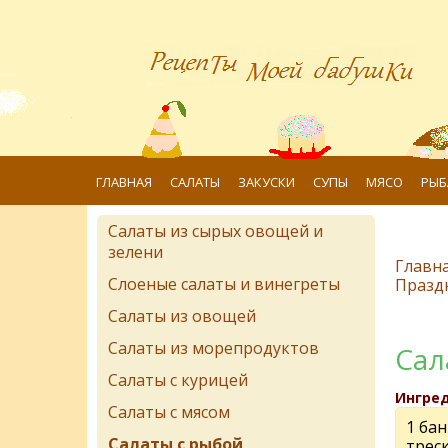
ГЛАВНАЯ
САЛАТЫ
ЗАКУСКИ
СУПЫ
МЯСО
РЫБ
Салаты из сырых овощей и
зелени
Главн
Слоеные салаты и винегреты
Празд
Салаты из овощей
Салаты из морепродуктов
Сал
Салаты с курицей
Ингре
Салаты с мясом
1 ба
Салаты с рыбой
трес