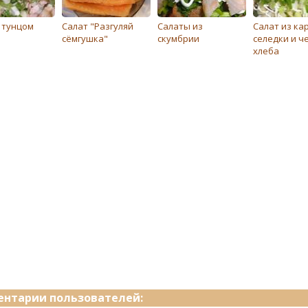
 тунцом
Салат "Разгуляй
Салаты из
Салат из ка
сёмгушка"
скумбрии
селедки и ч
хлеба
нтарии пользователей: