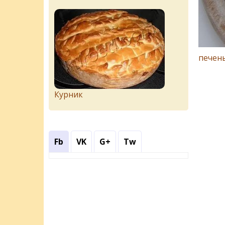
печен
Курник
Fb
VK
G+
Tw