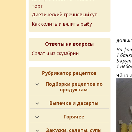
торт
Диетический гречневый суп
Как солить и вялить рыбу
дольк
Ответы на вопросы
На фот
Салаты из скумбрии
1 банк
5 крут
1 небо
Рубрикатор рецептов
Яйца и
Подборки рецептов по
продуктам
Выпечка и десерты
Горячее
Закуски, салаты, супы