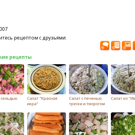
2007
тесь рецептом с друзьями:
жие рецепты
с сельдью
Салат "Красная
Салат с печенью
Салат из "И
икра"
трески и творогом