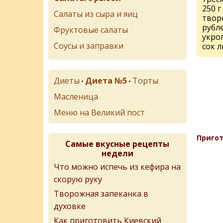
250 г
Салаты из сыра и яиц
твор
рубл
Фруктовые салаты
укро
Соусы и заправки
сок 
Диеты
Диета №5
Торты
•
•
Масленица
Меню на Великий пост
Пригот
Самые вкусные рецепты
недели
Что можно испечь из кефира на
скорую руку
Творожная запеканка в
духовке
Как приготовить Киевский