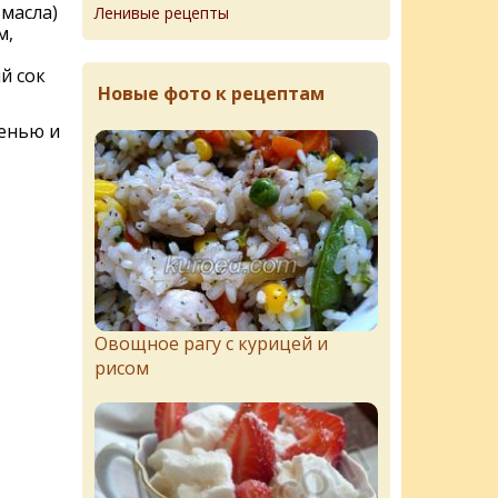
 масла)
Ленивые рецепты
м,
й сок
Новые фото к рецептам
ленью и
Овощное рагу с курицей и
рисом