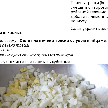
Печень трески (без
смешать с творого
рубленой зеленью.
Добавить лимонны
по вкусу .
Салат украсить зе
ами лимона.
о вверху
-
Cалат из печени трески с луком и яйцами
:
а печени трески
ых яиц
льшая луковица или пучок зеленого лука
 лук почистить и нарезать кубиками.