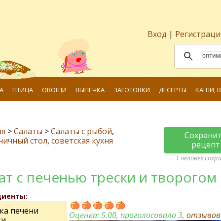
Вход
|
Регистраци
А
ПТИЦА
ОВОЩИ
ВЫПЕЧКА
ЗАГОТОВКИ
ДЕСЕРТЫ
КАШИ, 
ая
>
Салаты
>
Салаты с рыбой
,
Сохрани
ничный стол
,
советская кухня
рецепт
1 человек сохр
ат с печенью трески и творогом
диенты:
нка печени
Оценка:
5.00
, проголосовало 3,
отзыво
ки