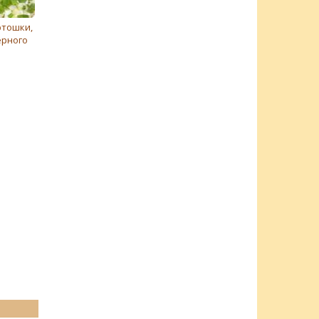
ртошки,
ерного