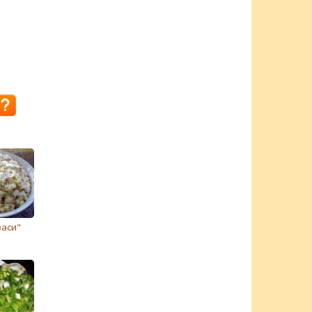
васи"