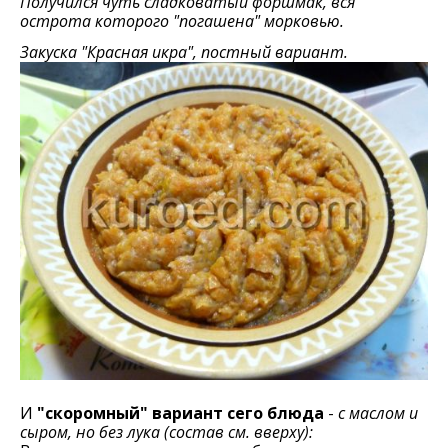
Получился чуть сладковатый форшмак, вся
острота которого "погашена" морковью.
Закуска "Красная икра", постный вариант.
И
"скоромный" вариант сего блюда
-
с маслом и
сыром, но без лука (состав см. вверху):