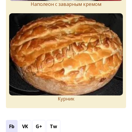
Наполеон с заварным кремом
Курник
Fb
VK
G+
Tw