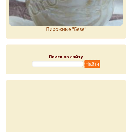
Пирожныe "Бeзe"
Поиск по сайту