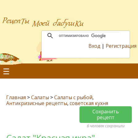
Вход
|
Регистрация
☰
Главная
>
Салаты
>
Салаты с рыбой
,
Антикризисные рецепты
,
советская кухня
Сохранить
рецепт
6 человек сохранили
Салат "Красная икра"