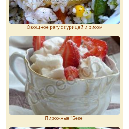
Овощное рагу с курицей и рисом
Пирожныe "Бeзe"