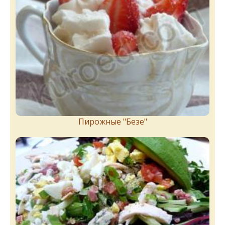
Пирожныe "Бeзe"