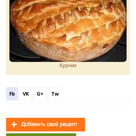
Курник
Fb
VK
G+
Tw