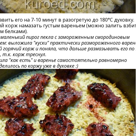
авить его на 7-10 минут в разогретую до 180°С духовку.
й корж намазать густым вареньем (можно залить взби
м белками).
аленький пирог пекла с замороженным смородиновым
ем: выложила "куски" практически размороженного варен
 горячий корж и поняла, что дальше размазывать его по
, т.к. корж треснул.
ла "как есть" и варенье самостоятельно равномерно
делилось по коржу уже в духовке :)