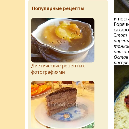
Популярные рецепты
и пост
Горячи
сахаро
Этот м
варень
тонкий
опасно
Остави
распре
Диетические рецепты с
фотографиями