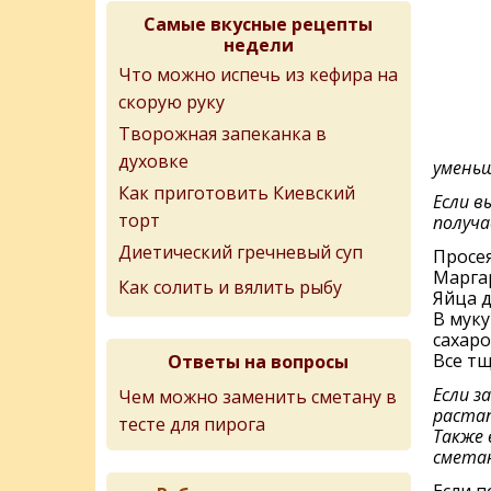
Самые вкусные рецепты
недели
Что можно испечь из кефира на
скорую руку
Творожная запеканка в
духовке
уменьши
Как приготовить Киевский
Если в
торт
получа
Диетический гречневый суп
Просея
Маргар
Как солить и вялить рыбу
Яйца д
В муку
сахаро
Все т
Ответы на вопросы
Если з
Чем можно заменить сметану в
растап
тесте для пирога
Также 
смета