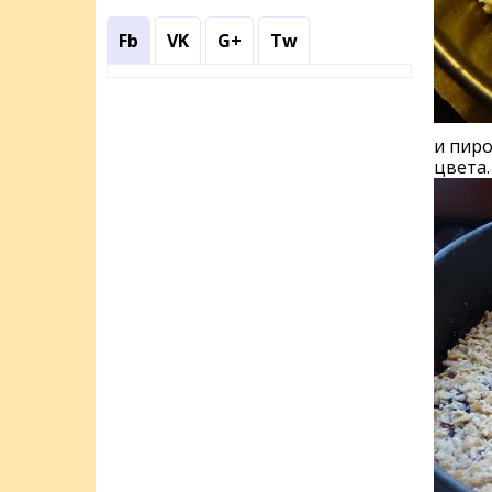
Fb
VK
G+
Tw
и пиро
цвета.