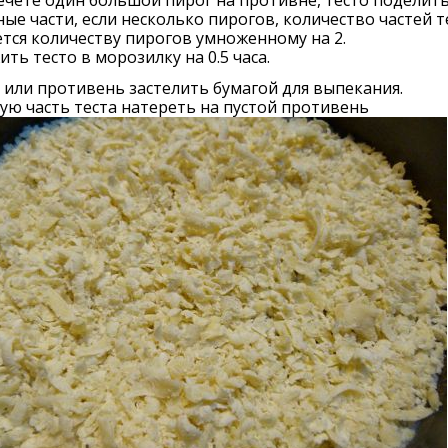
ечете один большой пирог на противне, тесто поделить
ые части, если несколько пирогов, количество частей т
тся количеству пирогов умноженному на 2.
ть тесто в морозилку на 0.5 часа.
или противень застелить бумагой для выпекания.
ю часть теста натереть на пустой противень