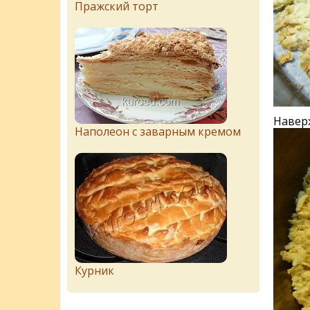
Пражский торт
Наверх
Наполеон с заварным кремом
Курник