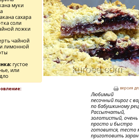
кана муки
а
такана сахара
тка соли
чайной ложки
ерть чайной
и лимонной
оты
нка:
густое
нье, или
дло
версия дл
овление:
Любимый
песочный пирог с в
по бабушкиному рец
Рассыпчатый,
золотистый, очень
просто и быстро
готовится, тесто
приготовить заран