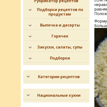
Если п
Рубрикатор рецептов
неравн
равняе
Подборки рецептов по
Положи
продуктам
Форму 
Выпечка и десерты
Большу
Горячее
Закуски, салаты, супы
Подборки
Категории рецептов
Национальные кухни