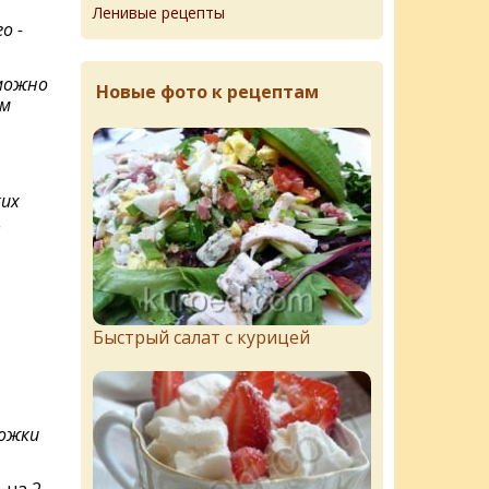
Ленивые рецепты
о -
можно
Новые фото к рецептам
ым
ких
.
Быстрый салат с курицей
ложки