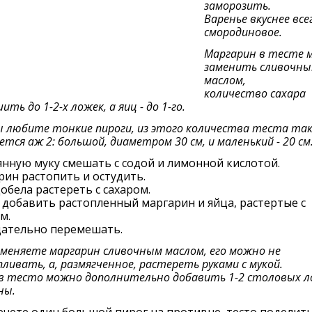
заморозить.
Варенье вкуснее всег
смородиновое.
Маргарин в тесте 
заменить сливочн
маслом,
количество сахара
ть до 1-2-х ложек, а яиц - до 1-го.
ы любите тонкие пироги, из этого количества теста та
ется аж 2: большой, диаметром 30 см, и маленький - 20 см
нную муку смешать с содой и лимонной кислотой.
ин растопить и остудить.
обела растереть с сахаром.
 добавить растопленный маргарин и яйца, растертые с
м.
щательно перемешать.
аменяете маргарин сливочным маслом, его можно не
ливать, а, размягченное, растереть руками с мукой.
в тесто можно дополнительно добавить 1-2 столовых 
ны.