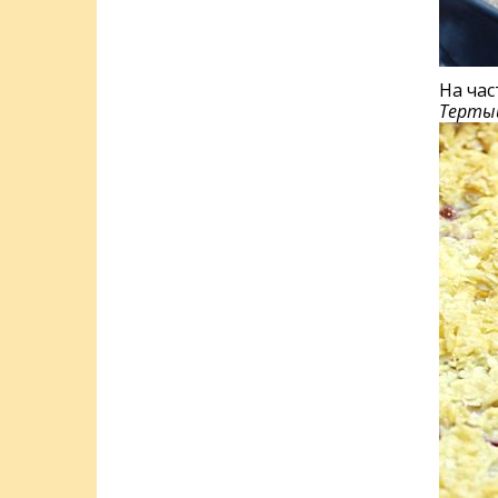
На час
Тертый