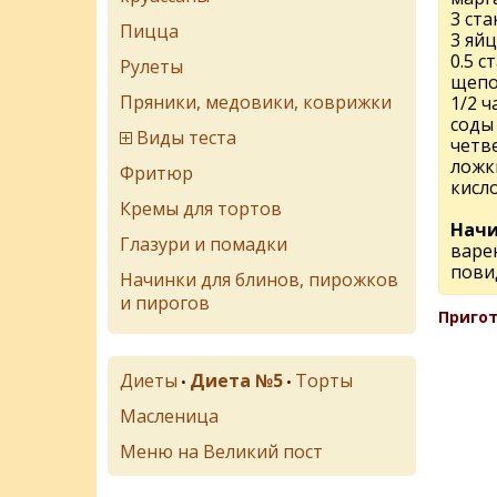
3 ста
Пицца
3 яйц
0.5 с
Рулеты
щепо
Пряники, медовики, коврижки
1/2 
соды
Виды теста
четв
ложк
Фритюр
кисл
Кремы для тортов
Начи
Глазури и помадки
варе
пови
Начинки для блинов, пирожков
и пирогов
Пригот
Диеты
Диета №5
Торты
•
•
Масленица
Меню на Великий пост