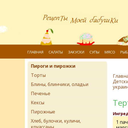
ГЛАВНАЯ
САЛАТЫ
ЗАКУСКИ
СУПЫ
МЯСО
РЫБ
Пироги и пирожки
Торты
Главн
Детск
Блины, блинчики, оладьи
украин
Печенье
Тер
Кексы
Пирожные
Ингре
Хлеб, булочки, куличи,
1 пач
круассаны
марг