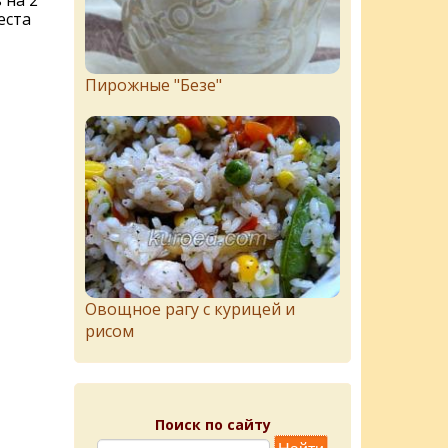
 на 2
еста
Пирожныe "Бeзe"
Овощное рагу с курицей и
рисом
Поиск по сайту