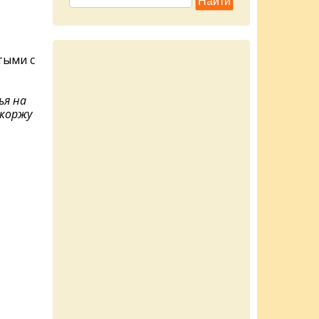
тыми с
ья на
 коржу