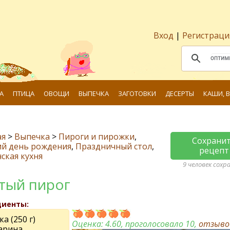
Вход
|
Регистраци
А
ПТИЦА
ОВОЩИ
ВЫПЕЧКА
ЗАГОТОВКИ
ДЕСЕРТЫ
КАШИ, 
ая
>
Выпечка
>
Пироги и пирожки
,
Сохрани
ий день рождения
,
Праздничный стол
,
рецепт
ская кухня
9 человек сохр
тый пирог
диенты:
ка (250 г)
Оценка:
4.60
, проголосовало 10,
отзыв
арина