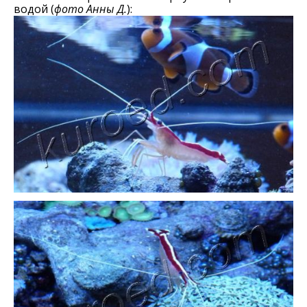
водой (
фото Анны Д.
):