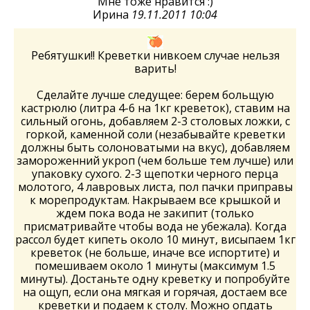
Мне тоже нравится :)
Ирина
19.11.2011 10:04
Ребятушки!! Креветки нивкоем случае нельзя
варить!
Сделайте лучше следущее: берем больщую
кастрюлю (литра 4-6 на 1кг креветок), ставим на
сильный огонь, добавляем 2-3 столовых ложки, с
горкой, каменной соли (незабывайте креветки
должны быть солоноватыми на вкус), добавляем
замороженний укроп (чем больше тем лучше) или
упаковку сухого. 2-3 щепотки черного перца
молотого, 4 лавровых листа, пол пачки приправы
к морепродуктам. Накрываем все крышкой и
ждем пока вода не закипит (только
присматривайте чтобы вода не убежала). Когда
рассол будет кипеть около 10 минут, висыпаем 1кг
креветок (не больше, иначе все испортите) и
помешиваем около 1 минуты (максимум 1.5
минуты). Достаньте одну креветку и попробуйте
на ощуп, если она мягкая и горячая, достаем все
креветки и подаем к столу. Можно опдать