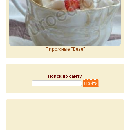
Пирожныe "Бeзe"
Поиск по сайту