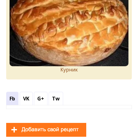
Курник
Fb
VK
G+
Tw