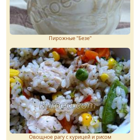
Пирожныe "Бeзe"
Овощное рагу с курицей и рисом