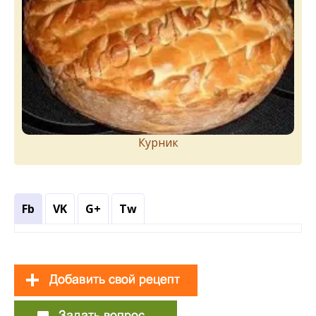
Курник
Fb
VK
G+
Tw