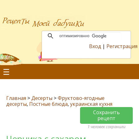
Вход
|
Регистрация
☰
Главная
>
Десерты
>
Фруктово-ягодные
десерты
,
Постные блюда
,
украинская кухня
Сохранить
рецепт
1 человек сохранили
Чeрника с сахаром