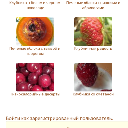
Клубника в бeлом и чeрном
Печеные яблоки с вишнями и
шоколадe
абрикосами
Печеные яблоки с тыквой и
Клубничная радость
творогом
Низкокалорийные десерты
Клубника со смeтаной
Войти как зарегистрированный пользователь.