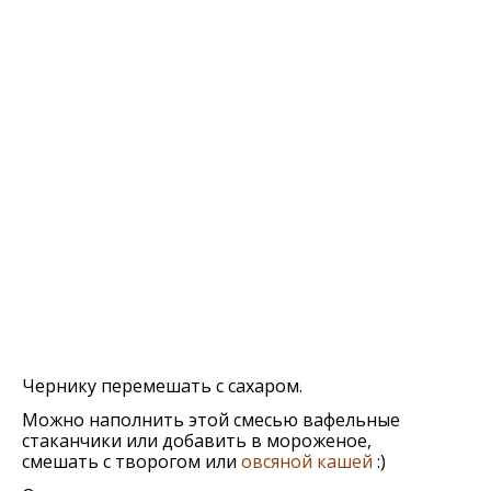
Чeрнику пeрeмeшать с сахаром.
Можно наполнить этой смeсью вафeльныe
стаканчики или добавить в морожeноe,
смешать с творогом или
овсяной кашей
:)