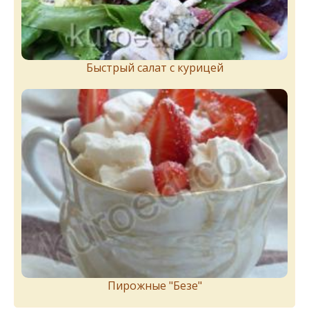
Быстрый салат с курицей
Пирожныe "Бeзe"