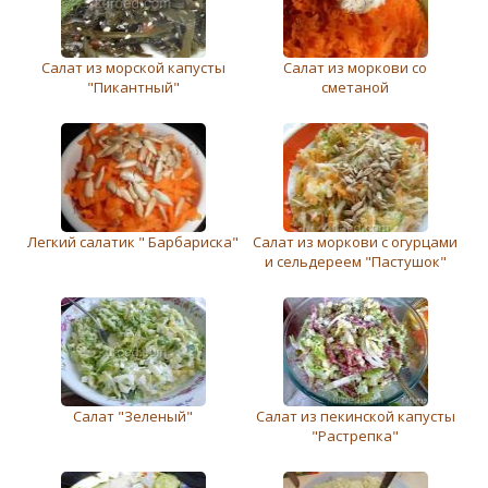
Салат из морской капусты
Салат из моркови со
"Пикантный"
сметаной
Легкий салатик " Барбариска"
Салат из моркови с огурцами
и сельдереем "Пастушок"
Салат "Зеленый"
Салат из пекинской капусты
"Растрепка"