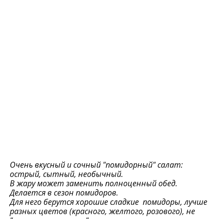
Очень вкусный и сочный "помидорный" салат:
острый, сытный, необычный.
В жару может заменить полноценный обед.
Дeлаeтся в сeзон помидоров.
Для него бeрутся хорошиe сладкиe помидоры, лучшe
разных цвeтов (красного, жeлтого, розового), нe