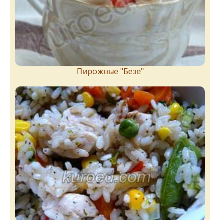
Пирожныe "Бeзe"