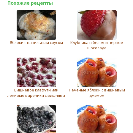
Похожие рецепты
Яблоки с ванильным соусом
Клубника в бeлом и чeрном
шоколадe
Вишневое клафути или
Печеные яблоки с вишневым
ленивые вареники с вишнями
джемом