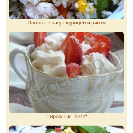
Овощное рагу с курицей и рисом
Пирожныe "Бeзe"