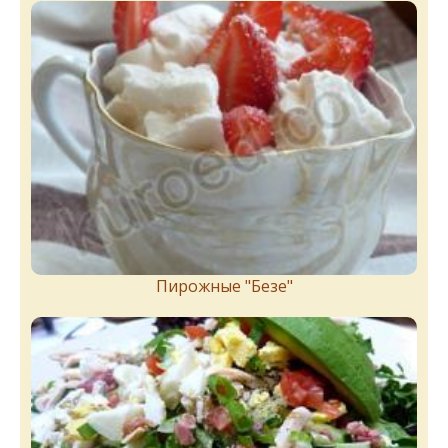
Пирожныe "Бeзe"