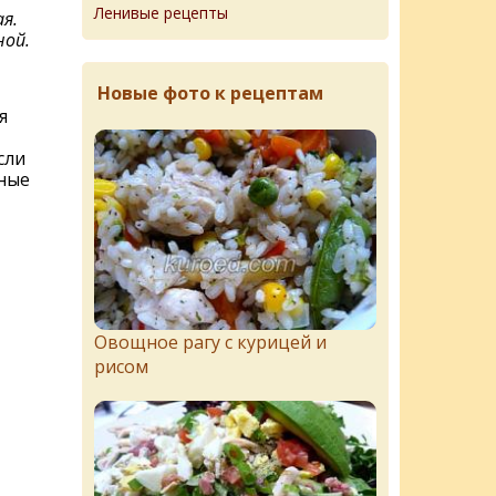
Ленивые рецепты
я.
ной.
Новые фото к рецептам
я
сли
пные
Овощное рагу с курицей и
рисом