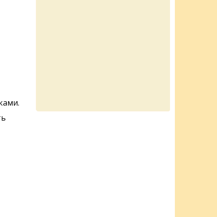
ками.
ть