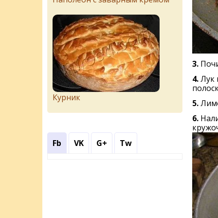
3.
Почи
4.
Лук
полоск
Курник
5.
Лимо
6.
Нали
кружоч
Fb
VK
G+
Tw