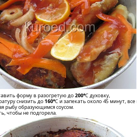
авить форму в разогретую до
200°
С духовку,
ратуру снизить до
160°
С и запекать около 45 минут, все
я рыбу образующимся соусом.
ь, чтобы не подгорела.