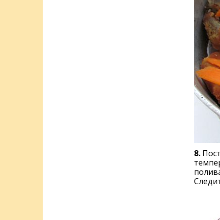
8.
Пост
темпе
полива
Следит