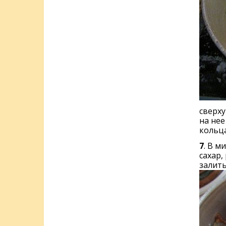
сверху
на нее
кольца
7
. В м
сахар,
залить