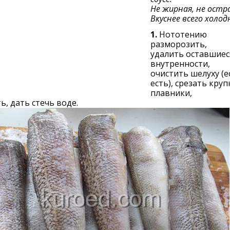
Не жирная, не остра
Вкуснее всего холод
1.
Нототению
разморозить,
удалить оставшиес
внутренности,
очистить шелуху (е
есть), срезать кру
плавники,
, дать стечь воде.