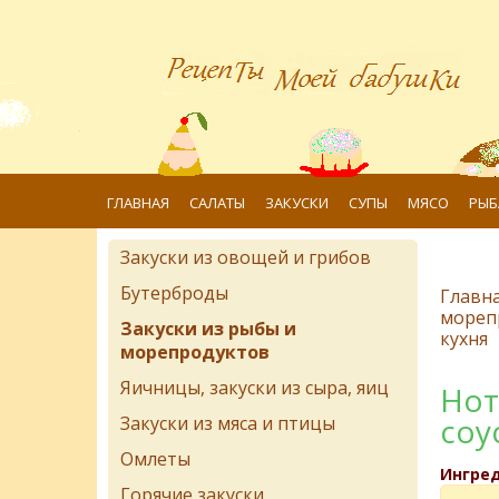
ГЛАВНАЯ
САЛАТЫ
ЗАКУСКИ
СУПЫ
МЯСО
РЫБ
Закуски из овощей и грибов
Бутерброды
Главн
мореп
Закуски из рыбы и
кухня
морепродуктов
Яичницы, закуски из сыра, яиц
Нот
соу
Закуски из мяса и птицы
Омлеты
Ингре
Горячие закуски