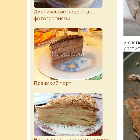
Диетические рецепты с
фотографиями
и слег
растит
Пражский торт
Наполеон с заварным кремом