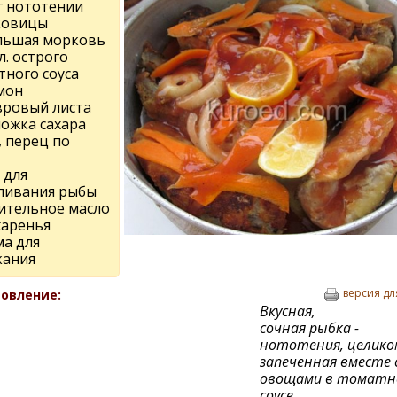
г нототении
ковицы
льшая морковь
 л. острого
тного соуса
мон
вровый листа
ложка сахара
, перец по
 для
ливания рыбы
ительное масло
жаренья
а для
кания
версия дл
овление:
Вкусная,
сочная рыбка -
нототения, целико
запеченная вместе 
овощами в томатн
соусе.