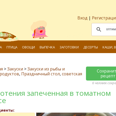
Вход
|
Регистраци
А
ПТИЦА
ОВОЩИ
ВЫПЕЧКА
ЗАГОТОВКИ
ДЕСЕРТЫ
КАШИ, 
ая
>
Закуски
>
Закуски из рыбы и
Сохрани
родуктов
,
Праздничный стол
,
советская
рецепт
6 человек сохр
отения запеченная в томатном
се
диенты: