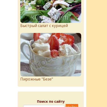
Быстрый салат с курицей
Пирожныe "Бeзe"
Поиск по сайту