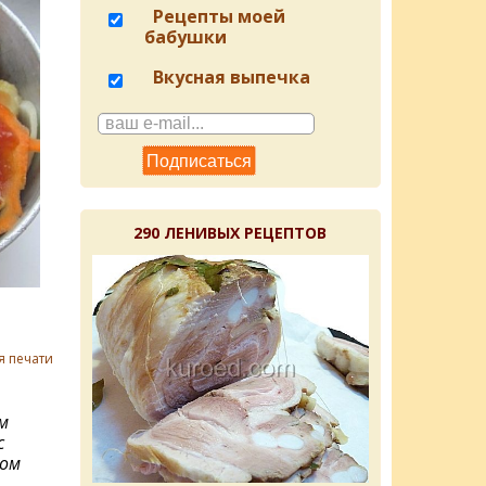
Рецепты моей
бабушки
Вкусная выпечка
290 ЛЕНИВЫХ РЕЦЕПТОВ
я печати
м
с
ом