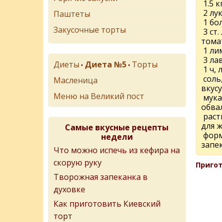
1.5 к
2 лу
Паштеты
1 бо
Закусочные торты
3 ст.
тома
1 ли
3 ла
Диеты
Диета №5
Торты
•
•
1 ч, 
соль
Масленица
вкусу
Меню на Великий пост
мука
обва
раст
для 
Самые вкусные рецепты
форм
недели
запе
Что можно испечь из кефира на
скорую руку
Пригот
Творожная запеканка в
духовке
Как приготовить Киевский
торт