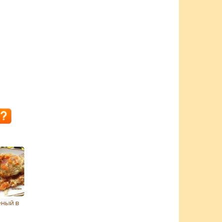
еный в