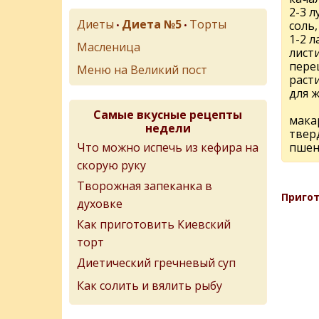
2-3 
Диеты
Диета №5
Торты
соль,
•
•
1-2 
Масленица
лист
пере
Меню на Великий пост
раст
для 
Самые вкусные рецепты
мака
недели
твер
Что можно испечь из кефира на
пше
скорую руку
Творожная запеканка в
Пригот
духовке
Как приготовить Киевский
торт
Диетический гречневый суп
Как солить и вялить рыбу