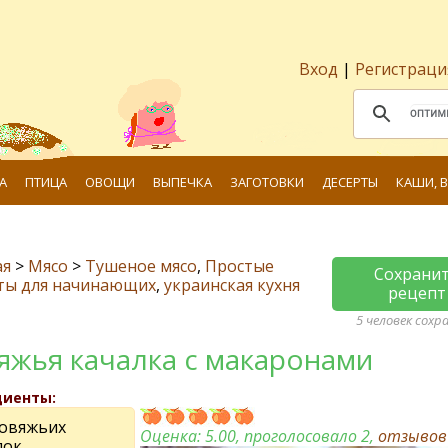
Вход
|
Регистраци
А
ПТИЦА
ОВОЩИ
ВЫПЕЧКА
ЗАГОТОВКИ
ДЕСЕРТЫ
КАШИ, 
ая
>
Мясо
>
Тушеное мясо
,
Простые
Сохрани
ты для начинающих
,
украинская кухня
рецепт
5 человек сохр
яжья качалка с макаронами
диенты:
говяжьих
Оценка:
5.00
, проголосовало 2,
отзыво
лок