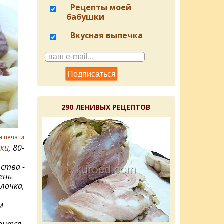
Рецепты моей
бабушки
Вкусная выпечка
290 ЛЕНИВЫХ РЕЦЕПТОВ
я печати
ки
, 80-
ства -
ень
лочка,
м
вится.