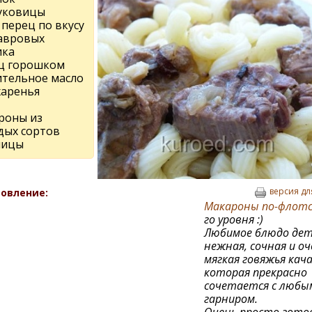
луковицы
 перец по вкусу
лавровых
ика
ц горошком
ительное масло
жаренья
роны из
дых сортов
ницы
версия дл
овление:
Макароны по-флотс
го уровня :)
Любимое блюдо дет
нежная, сочная и оч
мягкая говяжья кача
которая прекрасно
сочетается с любы
гарниром.
Очень просто гото