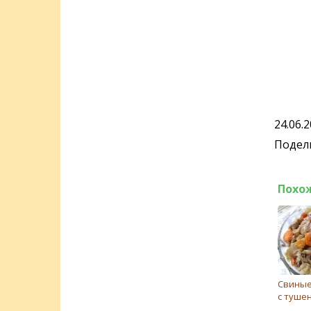
24.06.
Подели
Похо
Свиные
с туше