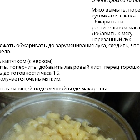
Мясо вымыть, поре
кусочками, слегка
обжарить на
растительном масл
Добавить к мясу
нарезанный лук.
жать обжаривать до зарумянивания лука, следить, что
ело.
 кипятком (с верхом),
ть, поперчить, добавить лавровый лист, перец горошк
 до готовности часа 1.5.
олучается очень мягким.
ть в кипящей подсоленной воде макароны.