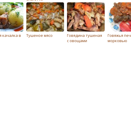
я качалка в
Тушеное мясо
Говядина тушеная
Говяжья печ
с овощами
морковью