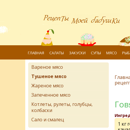
ГЛАВНАЯ
САЛАТЫ
ЗАКУСКИ
СУПЫ
МЯСО
РЫБ
Вареное мясо
Тушеное мясо
Главн
рецеп
Жареное мясо
Запеченное мясо
Гов
Котлеты, рулеты, голубцы,
колбаски
Ингре
Сало и смалец
1 кг 
кача