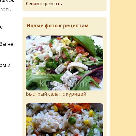
Ленивые рецепты
зать
Новые фото к рецептам
е.
бы не
ом и
Быстрый салат с курицей