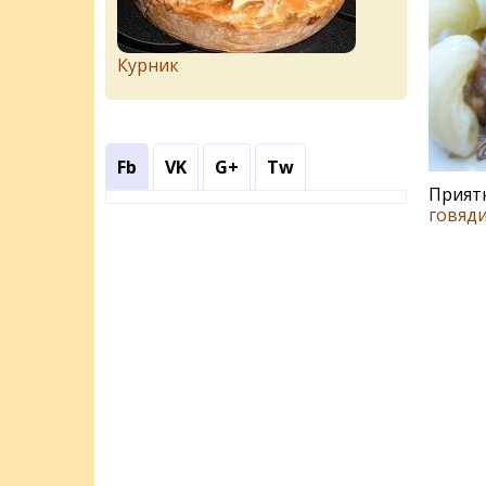
Курник
Fb
VK
G+
Tw
Приятн
говяд