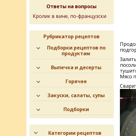
Ответы на вопросы
Кролик в вине, по-французски
Рубрикатор рецептов
Продол
Подборки рецептов по
подгор
продуктам
Залить
посоли
Выпечка и десерты
тушить
Мясо п
Горячее
Свари
Закуски, салаты, супы
Подборки
Категории рецептов