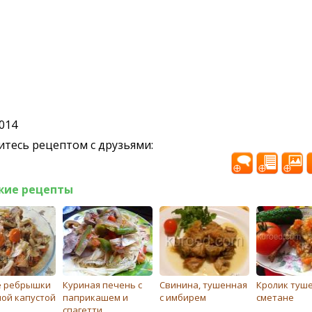
2014
тесь рецептом с друзьями:
жие рецепты
 ребрышки
Куриная печень с
Свинина, тушенная
Кролик туш
ной капустой
паприкашем и
с имбирем
сметане
спагетти