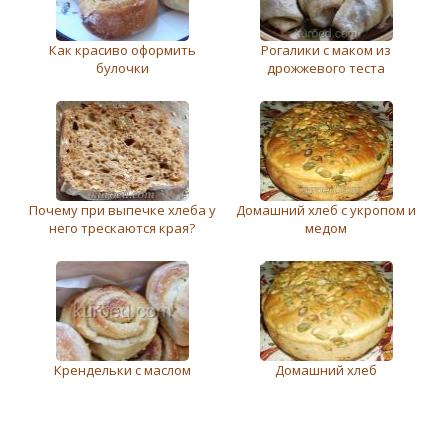
Как красиво оформить
Рогалики с маком из
булочки
дрожжевого теста
Почему при выпечке хлеба у
Домашний хлеб с укропом и
него трескаются края?
медом
Крендельки с маслом
Домашний хлеб